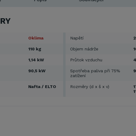
RY
Oklima
Napětí
2
110 kg
Objem nádrže
1
1,14 kW
Průtok vzduchu
4
90,5 kW
Spotřeba paliva při 75%
9
zatížení
Nafta / ELTO
Rozměry (d x š x v)
1
1