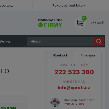
esory.cz
Pokojové ventilátory
0
NABÍDKA PRO
Váš košík
FIRMY
Servis
Kontakt
Prodejna
ZAVOLEJTE NÁM
DLO
222 523 380
NAPIŠTE NÁM
info@eprofi.cz
Obchodní zástupce 1
739 469 906
din u Vás