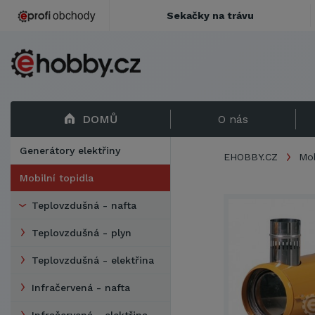
Sekačky na trávu
DOMŮ
O nás
Generátory elektřiny
EHOBBY.CZ
Mob
Mobilní topidla
Teplovzdušná - nafta
Teplovzdušná - plyn
Teplovzdušná - elektřina
Infračervená - nafta