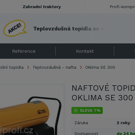
Zahradní traktory
Profi-kompr
T
e
p
l
o
v
z
d
u
š
n
á
t
o
p
i
d
l
a
s
e
s
l
e
v
o
u
!
Reference
Kontakt
ilní topidla
Teplovzdušná - nafta
Oklima SE 300
NAFTOVÉ TOPI
OKLIMA SE 300
SLEVA 7%
Záruka
2 roky
Dostupnost
do 24 ho