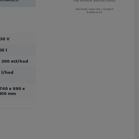
VŠB-Technická univerzita Ostrava
Jihočeská univerzita v Českých
Budějovicích
Metrostav a.s.
UNIVERZITA PARDUBICE
ŠKODA AUTO a.s.
30 V
Mendelova univerzita v
Brně,Správa kolejí a menz
05 l
Arcibiskupství pražské
 300 m3/hod
Kostelecké uzeniny a.s.
EUROVIA CS, a. s.
 l/hod
Zápodočeská univerzita v Plzni
VŠB-Technická univerzita Ostrava
740 x 690 x
100 mm
Jihočeská univerzita v Českých
Budějovicích
Metrostav a.s.
UNIVERZITA PARDUBICE
ŠKODA AUTO a.s.
Mendelova univerzita v
Brně,Správa kolejí a menz