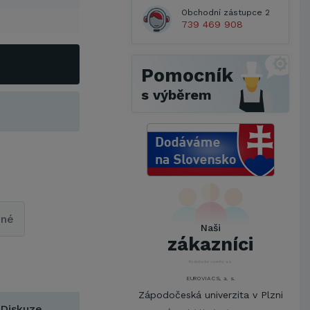
Obchodní zástupce 2
739 469 908
Pomocník
s výběrem
Metrostav a.s.
UNIVERZITA PARDUBICE
ŠKODA AUTO a.s.
pné
Mendelova univerzita v
Naši
Brně,Správa kolejí a menz
zákazníci
Arcibiskupství pražské
Kostelecké uzeniny a.s.
EUROVIA CS, a. s.
Zápodočeská univerzita v Plzni
Diskuze