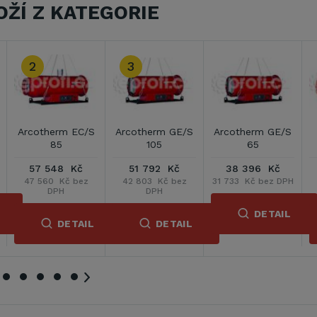
OŽÍ Z KATEGORIE
therm GE/S
Arcotherm
Axe GALAXY
Oklima 
65
Phoen/S
20CM
8 396 Kč
67 490 Kč
14 508 Kč
29 08
3 Kč bez DPH
55 777 Kč bez
11 990 Kč bez DPH
24 041 Kč
DPH
DETAIL
DETAIL
DETAIL