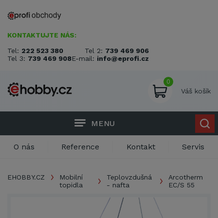
KONTAKTUJTE NÁS:
Tel:
222 523 380
Tel 2:
739 469 906
Tel 3:
739 469 908
E-mail:
info@eprofi.cz
0
Váš košík
MENU
O nás
Reference
Kontakt
Servis
EHOBBY.CZ
Mobilní
Teplovzdušná
Arcotherm
topidla
- nafta
EC/S 55