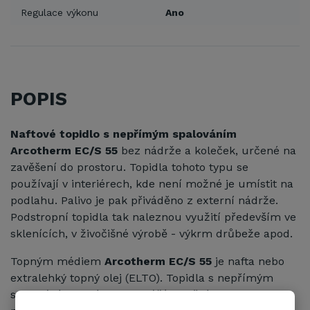
Regulace výkonu
Ano
POPIS
Naftové topidlo s nepřímým spalováním
Arcotherm EC/S 55
bez nádrže a koleček, určené na
zavěšení do prostoru. Topidla tohoto typu se
používají v interiérech, kde není možné je umístit na
podlahu. Palivo je pak přiváděno z externí nádrže.
Podstropní topidla tak naleznou využití především ve
sklenících, v živočišné výrobě - výkrm drůbeže apod.
Topným médiem
Arcotherm
EC/S 55
je nafta nebo
extralehký topný olej (ELTO). Topidla s nepřímým
spalováním mají dvojitý plášť výměníku, diky tomu