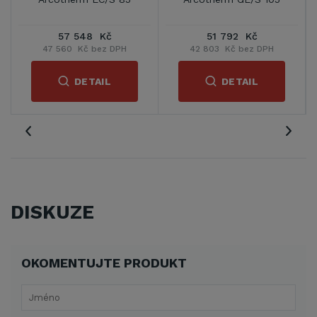
51 792 Kč
38 396 Kč
67 4
803 Kč bez DPH
31 733 Kč bez DPH
55 777 K
DETAIL
DETAIL
D
DISKUZE
OKOMENTUJTE PRODUKT