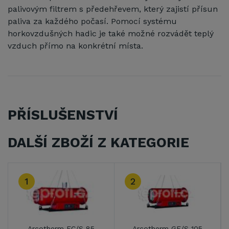
palivovým filtrem s předehřevem, který zajistí přísun
paliva za každého počasí. Pomocí systému
horkovzdušných hadic je také možné rozvádět teplý
vzduch přímo na konkrétní místa.
PŘÍSLUŠENSTVÍ
DALŠÍ ZBOŽÍ Z KATEGORIE
3
therm GE/S 105
Arcotherm GE/S 65
Arcother