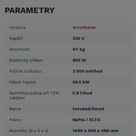
PARAMETRY
Výrobce
Arcotherm
Napětí
230 V
Hmotnost
67 kg
Elektrický příkon
850 W
Průtok vzduchu
2 500 m3/hod
Výkon topení
58,5 kW
Spotřeba paliva při 75%
5,8 l/hod
zatížení
Barva
červená/černá
Palivo
Nafta / ELTO
Rozměry (d x š x v)
1400 x 600 x 480 mm