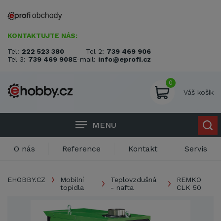
KONTAKTUJTE NÁS:
Tel:
222 523 380
Tel 2:
739 469 906
Tel 3:
739 469 908
E-mail:
info@eprofi.cz
0
Váš košík
MENU
O nás
Reference
Kontakt
Servis
EHOBBY.CZ
Mobilní
Teplovzdušná
REMKO
topidla
- nafta
CLK 50