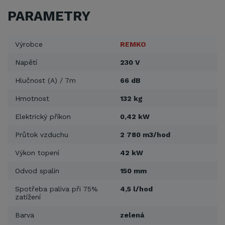
PARAMETRY
Výrobce
REMKO
Napětí
230 V
Hlučnost (A) / 7m
66 dB
Hmotnost
132 kg
Elektrický příkon
0,42 kW
Průtok vzduchu
2 780 m3/hod
Výkon topení
42 kW
Odvod spalin
150 mm
Spotřeba paliva při 75%
4,5 l/hod
zatížení
Barva
zelená