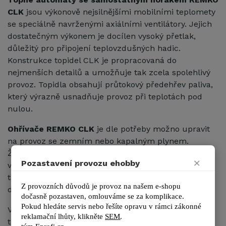
CLK
jsou výkonově nejsilnějšími mobilními teplomety
se speciálně navrženými axiálními ventilátory. Jejich
dostatečným výkonem je docílen vysoký přetlak,
důležitý pro připojení teplovzdušných hadic.
Konstrukce topidel CLK je propracovaná do
nejmenších detailů a umožňuje tak zcela spolehlivý
provoz. Topidla obsahují průtokový předehřev paliva,
který výrazně usnadňuje provoz při teplotách pod
nulou.
Ohřívače REMKO CLK
je dle potřeby možno upravit
na provoz se zemním nebo kapalným plynem.
Žádnou jinou topnou soustavu nelze tak optimálně
×
Pozastavení provozu ehobby
využít ve fóliovnících nebo sklenících jako právě
topný automat, který je možné zapojit na různé
Z provozních důvodů je provoz na našem e-shopu 
druhy energie.
dočasně pozastaven, omlouváme se za komplikace.
Pokud hledáte servis nebo řešíte opravu v rámci zákonné 
V případě potřeby vyrábí
teplomet REMKO CLK 50
reklamační lhůty, kl
ikněte 
SEM
.
teplo bez nabíhací doby, na rozdíl od stávajících