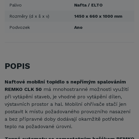
Palivo
Nafta / ELTO
Rozměry (d x š x v)
1450 x 660 x 1000 mm
Podvozek
Ano
POPIS
Naftové mobilní topidlo s nepřímým spalováním
REMKO CLK 50
má mnohostranné možnosti využití
při vytápění staveb, je vhodné pro vytápění dílen,
výstavních prostor a hal. Mobilní ohřívače stačí jen
postavit k místu požadovaného provozního nasazení
a bez přípravné doby dodávají okamžitě potřebné
teplo na požadované úrovni.
Topné automaty se samostatným hořákem REMKO