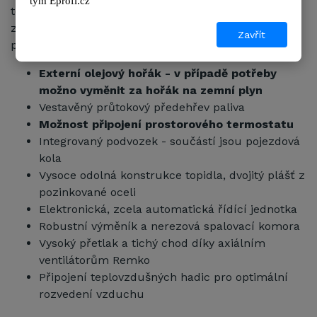
tým 
Eprofi.cz
teplovodních topných soustav nebo jiných topných
zařízení. To znamená úsporu energie, a tím
Zavřít
podstatné snížení nákladů na vytápění.
Externí olejový hořák - v případě potřeby
možno vyměnit za hořák na zemní plyn
Vestavěný průtokový předehřev paliva
Možnost připojení prostorového termostatu
Integrovaný podvozek - součástí jsou pojezdová
kola
Vysoce odolná konstrukce topidla, dvojitý plášť z
pozinkované oceli
Elektronická, zcela automatická řídící jednotka
Robustní výměník a nerezová spalovací komora
Vysoký přetlak a tichý chod díky axiálním
ventilátorům Remko
Připojení teplovzdušných hadic pro optimální
rozvedení vzduchu