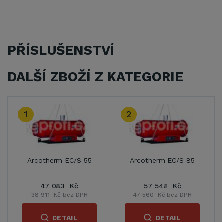
PŘÍSLUŠENSTVÍ
DALŠÍ ZBOŽÍ Z KATEGORIE
3
therm EC/S 85
Arcotherm GE/S 105
Arcother
57 548 Kč
51 792 Kč
38 3
560 Kč bez DPH
42 803 Kč bez DPH
31 733 K
DETAIL
DETAIL
D