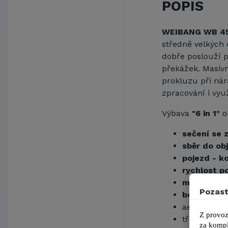
POPIS
WEIBANG WB 45
středně velkých 
dobře poslouží p
překážek. Masivn
prokluzu při nár
zpracování i využ
Výbava
"6 in 1"
o
sečení se
sběr do o
pojezd - k
rychlost p
mulčování
Pozast
boční výho
aerodynamic
Z provoz
třecí spojk
za kompl