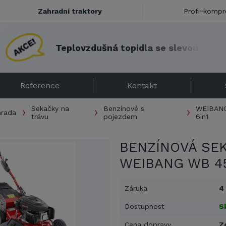
Zahradní traktory
Profi-kompr
T
e
p
l
o
v
z
d
u
š
n
á
t
o
p
i
d
l
a
s
e
s
l
e
v
o
u
!
Reference
Kontakt
Sekačky na
Benzínové s
WEIBANG
hrada
trávu
pojezdem
6in1
BENZÍNOVÁ SE
WEIBANG WB 4
Záruka
4
Dostupnost
S
Cena dopravy
Z