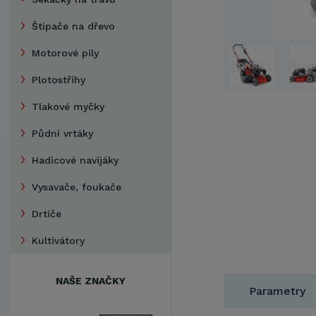
Štípače na dřevo
Motorové pily
Plotostřihy
Tlakové myčky
Půdní vrtáky
Hadicové navijáky
Vysavače, foukače
Drtiče
Kultivátory
NAŠE ZNAČKY
Parametry