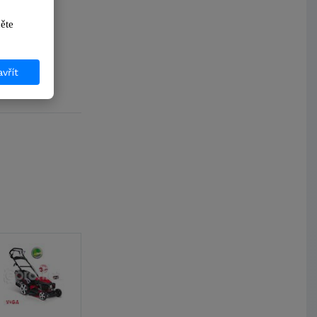
ikněte 
vřít