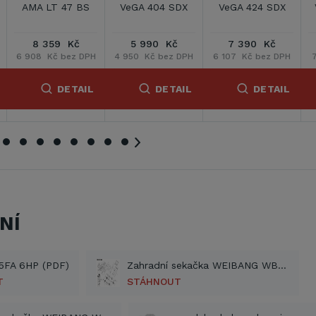
VeGA 46 HWXV
VeGA 46S ECO
VeGA 485 SXHE
6in1
8 690 Kč
11 490 Kč
10 690 Kč
7 182 Kč bez DPH
9 496 Kč bez DPH
8 835 Kč bez DPH
7
DETAIL
DETAIL
DETAIL
NÍ
5FA 6HP (PDF)
Zahradní sekačka WEIBANG WB 455 SC (PDF)
T
STÁHNOUT