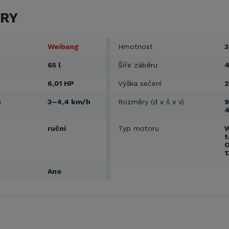
RY
Weibang
Hmotnost
3
65 l
Šíře záběru
6,01 HP
Výška sečení
u
3–4,4 km/h
Rozměry (d x š x v)
9
ruční
Typ motoru
W
t
O
1
Ano