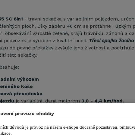
5 SC 6in1
- travní sekačka s variabilním pojezdem, určen
členitých ploch. Díky záběru 46 cm se protáhne i úzkým 
ři obsekávání vzrostlé zeleně, krajů trávníku, záhonů a da
í podvozek je vyroben z kvalitní oceli.
Třecí spojka žacího
azu do pevné překážky zvyšuje jeho životnost a podtrhuje 
ití této sekačky.
bsahuje:
 zadním výhozem
bjemného koše
ovová převodovka
ojezdu
je variabilní, daná motorem
3,0 - 4,4 km/hod.
avení provozu ehobby
z
ký žací nůž zaručí plynulejší plnění sběrného koše
ních důvodů je provoz na našem e-shopu dočasně pozastaven, omlouvá
a žacího nože
ikace.