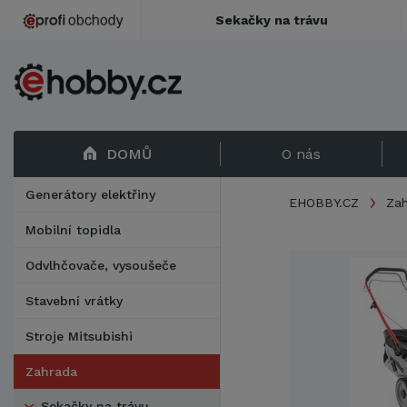
Sekačky na trávu
DOMŮ
O nás
Generátory elektřiny
EHOBBY.CZ
Za
Mobilní topidla
Odvlhčovače, vysoušeče
Stavební vrátky
Stroje Mitsubishi
Zahrada
Sekačky na trávu