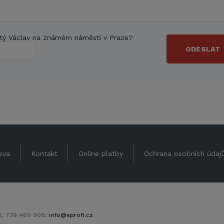
tý Václav na známém náměstí v Praze?
ODESLAT
eva
Kontakt
Online platby
Ochrana osobních údaj
06, 739 469 908;
info@eprofi.cz