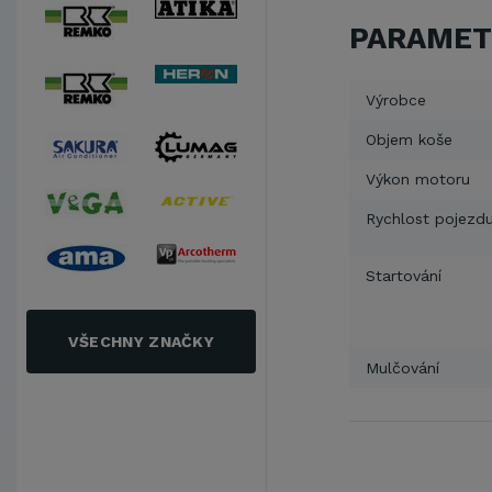
PARAMET
Výrobce
Objem koše
Výkon motoru
Rychlost pojezd
Startování
VŠECHNY ZNAČKY
Mulčování