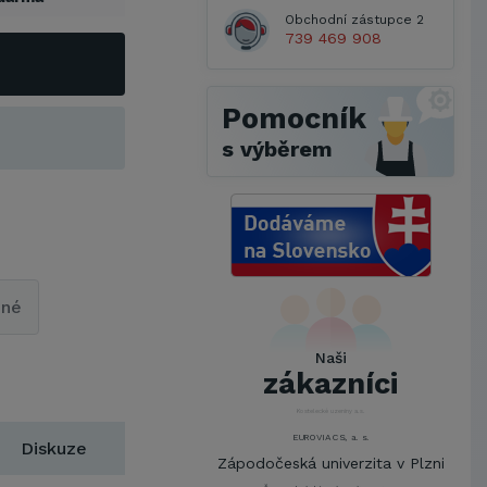
Obchodní zástupce 2
739 469 908
Pomocník
s výběrem
Metrostav a.s.
UNIVERZITA PARDUBICE
pné
ŠKODA AUTO a.s.
Mendelova univerzita v
Naši
Brně,Správa kolejí a menz
zákazníci
Arcibiskupství pražské
Kostelecké uzeniny a.s.
EUROVIA CS, a. s.
Diskuze
Zápodočeská univerzita v Plzni