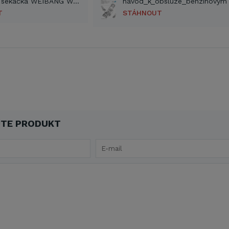
Benzínová sekačka WEIBANG WB 455 SC 2017 (PDF)
T
STÁHNOUT
TE PRODUKT