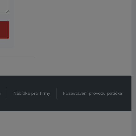
ů
Nabídka pro firmy
Pozastavení provozu patička