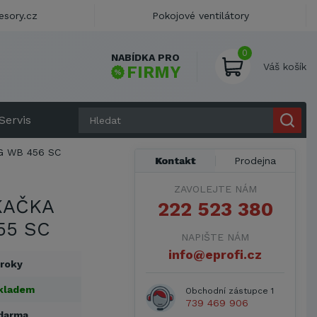
esory.cz
Pokojové ventilátory
0
NABÍDKA PRO
Váš košík
FIRMY
Servis
 WB 456 SC
Kontakt
Prodejna
ZAVOLEJTE NÁM
KAČKA
222 523 380
55 SC
NAPIŠTE NÁM
info@eprofi.cz
 roky
kladem
Obchodní zástupce 1
739 469 906
darma