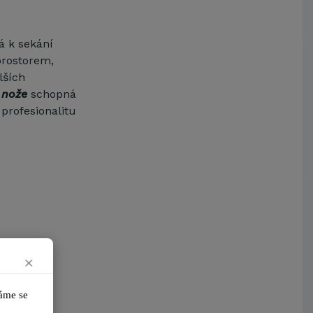
Arcibiskupství pražské
Kostelecké uzeniny a.s.
á k sekání
prostorem,
lších
 nože
schopná
profesionalitu
×
me se 