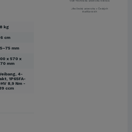
VŠB-Technická univerzita Ostrava
Jihočeská univerzita v Českých
Budějovicích
Metrostav a.s.
8 kg
UNIVERZITA PARDUBICE
ŠKODA AUTO a.s.
46 cm
Mendelova univerzita v
Brně,Správa kolejí a menz
25–75 mm
Arcibiskupství pražské
00 x 570 x
Kostelecké uzeniny a.s.
470 mm
EUROVIA CS, a. s.
eibang, 4-
Zápodočeská univerzita v Plzni
akt, 1P65FA-
VŠB-Technická univerzita Ostrava
HV 8,9 Nm -
39 ccm
Jihočeská univerzita v Českých
Budějovicích
Metrostav a.s.
UNIVERZITA PARDUBICE
ŠKODA AUTO a.s.
Mendelova univerzita v
Brně,Správa kolejí a menz