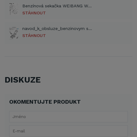
Benzínová sekačka WEIBANG WB 455 SC 2017 (PDF)
STÁHNOUT
navod_k_obsluze_benzinovym sekackam_VeGA_cz (PDF)
STÁHNOUT
DISKUZE
OKOMENTUJTE PRODUKT