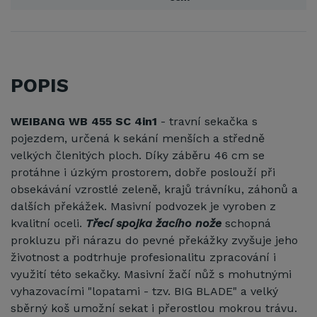
POPIS
WEIBANG WB 455 SC 4in1
- travní sekačka s
pojezdem, určená k sekání menších a středně
velkých členitých ploch. Díky záběru 46 cm se
protáhne i úzkým prostorem, dobře poslouží při
obsekávání vzrostlé zeleně, krajů trávníku, záhonů a
dalších překážek. Masivní podvozek je vyroben z
kvalitní oceli.
Třecí spojka žacího nože
schopná
prokluzu při nárazu do pevné překážky zvyšuje jeho
životnost a podtrhuje profesionalitu zpracování i
využití této sekačky. Masivní žačí nůž s mohutnými
vyhazovacími "lopatami - tzv. BIG BLADE" a velký
sběrný koš umožní sekat i přerostlou mokrou trávu.