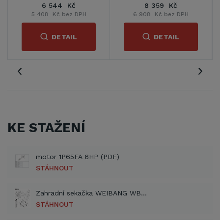
Kč
5 990 Kč
7 390 Kč
z DPH
4 950 Kč bez DPH
6 107 Kč bez DP
IL
DETAIL
DETAIL
KE STAŽENÍ
motor 1P65FA 6HP (PDF)
STÁHNOUT
Zahradní sekačka WEIBANG WB 455 SC (PDF)
STÁHNOUT