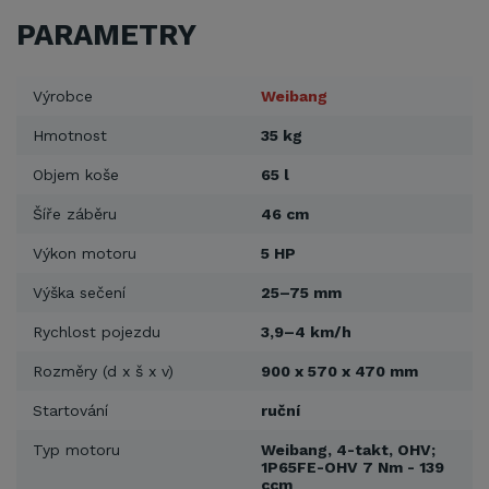
PARAMETRY
Výrobce
Weibang
Hmotnost
35 kg
Objem koše
65 l
Šíře záběru
46 cm
Výkon motoru
5 HP
Výška sečení
25–75 mm
Rychlost pojezdu
3,9–4 km/h
Rozměry (d x š x v)
900 x 570 x 470 mm
Startování
ruční
Typ motoru
Weibang, 4-takt, OHV;
1P65FE-OHV 7 Nm - 139
ccm