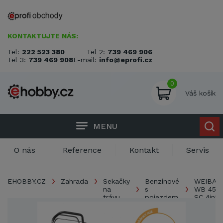
KONTAKTUJTE NÁS:
Tel:
222 523 380
Tel 2:
739 469 906
Tel 3:
739 469 908
E-mail:
info@eprofi.cz
0
Váš košík
MENU
O nás
Reference
Kontakt
Servis
EHOBBY.CZ
Zahrada
Sekačky
Benzínové
WEIBAN
na
s
WB 455
trávu
pojezdem
SC 4in1