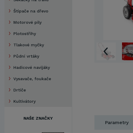
Štípače na dřevo
Motorové pily
Plotostřihy
Tlakové myčky
Půdní vrtáky
Hadicové navijáky
Vysavače, foukače
Drtiče
Kultivátory
NAŠE ZNAČKY
Parametry