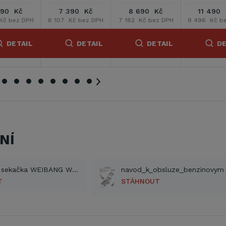
8 690 Kč
11 490 Kč
10 690 Kč
7 182 Kč bez DPH
9 496 Kč bez DPH
8 835 Kč bez DPH
7
DETAIL
DETAIL
DETAIL
NÍ
Benzínová sekačka WEIBANG WB 537 SCM - rozkres (PDF)
T
STÁHNOUT