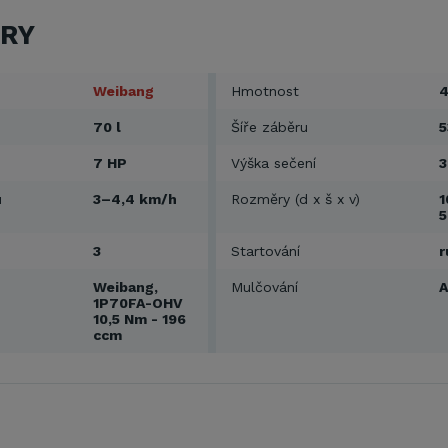
RY
Weibang
Hmotnost
4
70 l
Šíře záběru
5
7 HP
Výška sečení
u
3–4,4 km/h
Rozměry (d x š x v)
1
3
Startování
r
Weibang,
Mulčování
1P70FA-OHV
10,5 Nm - 196
ccm