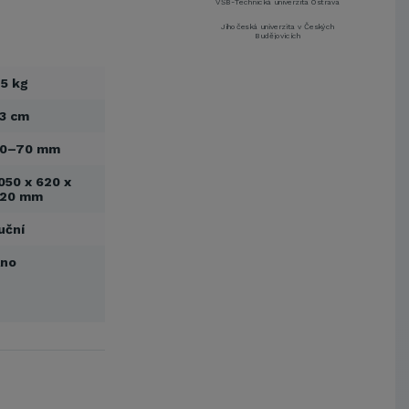
Jihočeská univerzita v Českých
Budějovicích
Metrostav a.s.
UNIVERZITA PARDUBICE
5 kg
ŠKODA AUTO a.s.
Mendelova univerzita v
3 cm
Brně,Správa kolejí a menz
Arcibiskupství pražské
30–70 mm
Kostelecké uzeniny a.s.
050 x 620 x
EUROVIA CS, a. s.
520 mm
Zápodočeská univerzita v Plzni
uční
VŠB-Technická univerzita Ostrava
Jihočeská univerzita v Českých
Ano
Budějovicích
Metrostav a.s.
UNIVERZITA PARDUBICE
ŠKODA AUTO a.s.
Mendelova univerzita v
Brně,Správa kolejí a menz
Arcibiskupství pražské