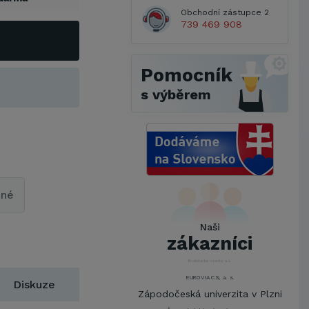
Obchodní zástupce 2
739 469 908
Pomocník
s výběrem
Metrostav a.s.
UNIVERZITA PARDUBICE
ŠKODA AUTO a.s.
pné
Mendelova univerzita v
Brně,Správa kolejí a menz
Naši
Arcibiskupství pražské
zákazníci
Kostelecké uzeniny a.s.
EUROVIA CS, a. s.
Zápodočeská univerzita v Plzni
Diskuze
VŠB-Technická univerzita Ostrava