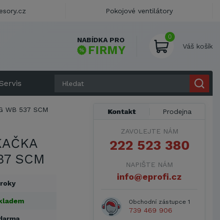
esory.cz
Pokojové ventilátory
0
NABÍDKA PRO
Váš košík
FIRMY
Servis
G WB 537 SCM
Kontakt
Prodejna
ZAVOLEJTE NÁM
KAČKA
222 523 380
37 SCM
NAPIŠTE NÁM
info@eprofi.cz
 roky
kladem
Obchodní zástupce 1
739 469 906
darma