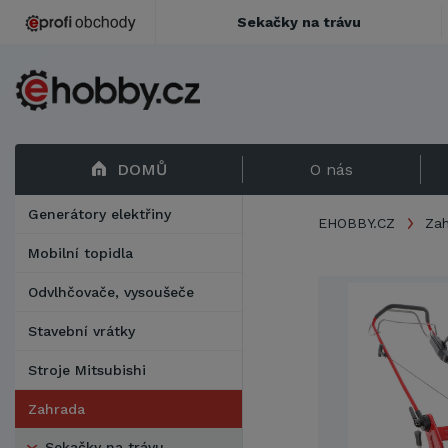
Sekačky na trávu
DOMŮ
O nás
Generátory elektřiny
EHOBBY.CZ
Za
Mobilní topidla
Odvlhčovače, vysoušeče
Stavební vrátky
Stroje Mitsubishi
Zahrada
Sekačky na trávu