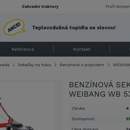
Zahradní traktory
Profi-kompr
T
e
p
l
o
v
z
d
u
š
n
á
t
o
p
i
d
l
a
s
e
s
l
e
v
o
u
!
Reference
Kontakt
hrada
Sekačky na trávu
Benzínové s pojezdem
WEIBAN
BENZÍNOVÁ SE
WEIBANG WB 5
Záruka
4
Dostupnost
S
Cena dopravy
Z