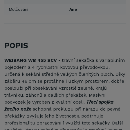
Mulčování
Ano
POPIS
WEIBANG WB 455 SCV
- travní sekačka s variabilním
pojezdem a 4 rychlostní kovovou převodovkou,
určená k sekání středně velkých členitých ploch. Díky
záběru 46 cm se protáhne i úzkým prostorem, dobře
poslouží při obsekávání vzrostlé zeleně, krajů
trávníku, záhonů a dalších překážek. Masivní
podvozek je vyroben z kvalitní oceli.
Třecí spojka
žacího nože
schopná prokluzu při nárazu do pevné
překážky, zvyšuje jeho životnost a podtrhuje
profesionalitu zpracování i využití této sekačky. Další
součást, kterou sekačka disponuje je masivní kovová