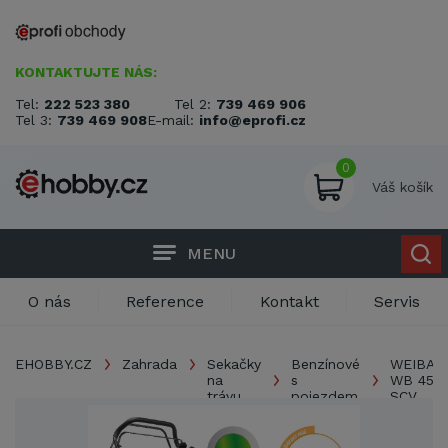
KONTAKTUJTE NÁS:
Tel:
222 523 380
Tel 2:
739 469 906
Tel 3:
739 469 908
E-mail:
info@eprofi.cz
0
Váš košík
MENU
O nás
Reference
Kontakt
Servis
EHOBBY.CZ
Zahrada
Sekačky
Benzínové
WEIBAN
na
s
WB 455
trávu
pojezdem
SCV