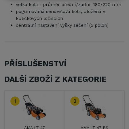
velká kola - průměr přední/zadní: 180/220 mm
pogumovaná sendvičová kola, uložená v
kuličkových ložiscích
centrální nastavení výšky sečení (5 poloh)
PŘÍSLUŠENSTVÍ
DALŠÍ ZBOŽÍ Z KATEGORIE
3
LT 47 BS
VeGA 404 SDX
VeGA 424