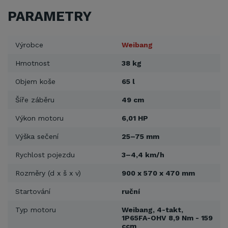
PARAMETRY
Výrobce
Weibang
Hmotnost
38 kg
Objem koše
65 l
Šíře záběru
49 cm
Výkon motoru
6,01 HP
Výška sečení
25–75 mm
Rychlost pojezdu
3–4,4 km/h
Rozměry (d x š x v)
900 x 570 x 470 mm
Startování
ruční
Typ motoru
Weibang, 4-takt,
1P65FA-OHV 8,9 Nm - 159
ccm