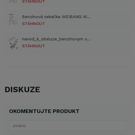
STÁHNOUT
Benzínová sekačka WEIBANG WB 455 SC 2017 (PDF)
STÁHNOUT
navod_k_obsluze_benzinovym sekackam_VeGA_cz (PDF)
STÁHNOUT
DISKUZE
OKOMENTUJTE PRODUKT