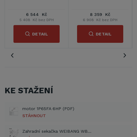
359 Kč
5 990 Kč
7 390 
Kč bez DPH
4 950 Kč bez DPH
6 107 Kč b
DETAIL
DETAIL
DET
KE STAŽENÍ
motor 1P65FA 6HP (PDF)
STÁHNOUT
Zahradní sekačka WEIBANG WB 455 SC (PDF)