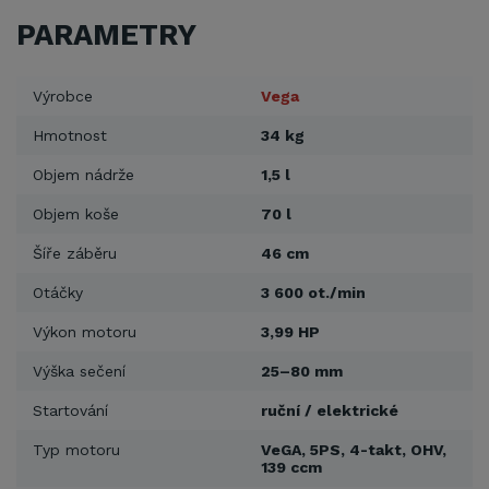
PARAMETRY
Výrobce
Vega
Hmotnost
34 kg
Objem nádrže
1,5 l
Objem koše
70 l
Šíře záběru
46 cm
Otáčky
3 600 ot./min
Výkon motoru
3,99 HP
Výška sečení
25–80 mm
Startování
ruční / elektrické
Typ motoru
VeGA, 5PS, 4-takt, OHV,
139 ccm