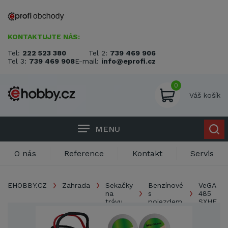
KONTAKTUJTE NÁS:
Tel:
222 523 380
Tel 2:
739 469 906
Tel 3:
739 469 908
E-mail:
info@eprofi.cz
0
Váš košík
MENU
O nás
Reference
Kontakt
Servis
EHOBBY.CZ
Zahrada
Sekačky
Benzínové
VeGA
na
s
485
trávu
pojezdem
SXHE