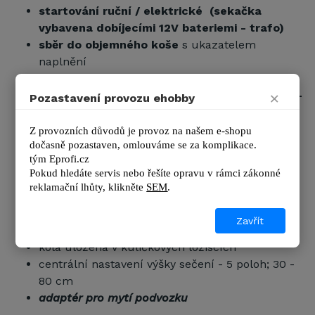
startování ruční / elektrické (sekačka
vybavena dobíjecími
12V
bateriemi - trafo)
sběr do objemného koše
s ukazatelem
naplnění
pojezd
×
variabilní rychlosti pojezdu daná motorem (3-
Pozastavení provozu ehobby
4 km/h
)
mulčování
Z provozních důvodů je provoz na našem e-shopu 
dočasně pozastaven, omlouváme se za komplikace.
boční výhoz
tým 
Eprofi.cz
masivní ocelový podvozek
Pokud hledáte servis nebo řešíte opravu v rámci zákonné 
měkčená rukojeť - lze sklopit při transportu
reklamační lhůty, kl
ikněte 
SEM
.
nebo uložení
masivní ovládací panel
Zavřít
velká kola - průměr přední/zadní: 180/255 mm
kola uložena v kuličkových ložiscích
centrální nastavení výšky sečení - 5 poloh; 30 -
80 cm
adaptér pro mytí podvozku