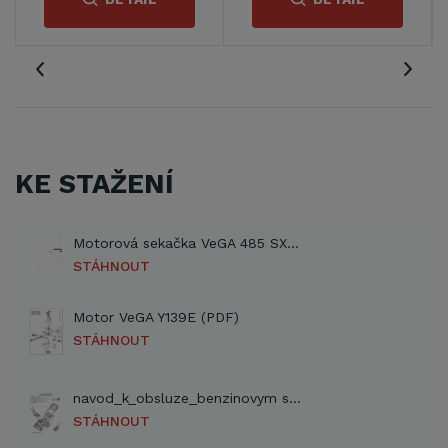
KE STAŽENÍ
Motorová sekačka VeGA 485 SXHE (PDF)
STÁHNOUT
Motor VeGA Y139E (PDF)
STÁHNOUT
navod_k_obsluze_benzinovym sekackam_VeGA_cz (PDF)
STÁHNOUT