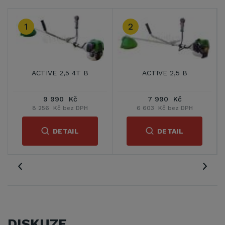
3
CTIVE 2,5 B
ACTIVE 2,9 B
ACTIV
7 990 Kč
8 689 Kč
9 9
03 Kč bez DPH
7 181 Kč bez DPH
8 256 K
DETAIL
DETAIL
D
DISKUZE