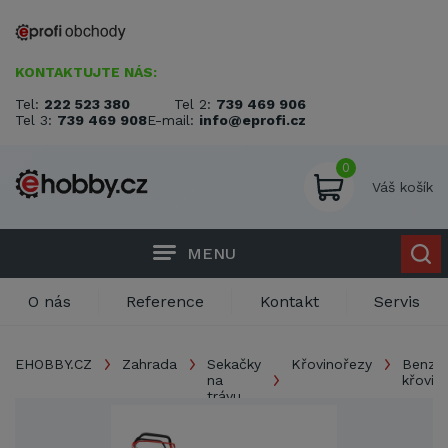
KONTAKTUJTE NÁS:
Tel:
222 523 380
Tel 2:
739 469 906
Tel 3:
739 469 908
E-mail:
info@eprofi.cz
0
Váš košík
MENU
O nás
Reference
Kontakt
Servis
EHOBBY.CZ
Zahrada
Sekačky
Křovinořezy
Benzín
na
křovin
trávu