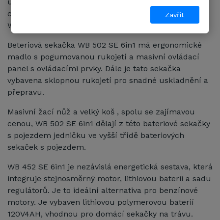
uložena v oboustraných kuličkových ložiscích,
centrální nastavení výšky sečení je u značky
Zavřít
WEIBANG také samozřejmostí.
Beteriová sekačka WB 502 SE 6in1 má ergonomické
madlo s pogumovanou rukojetí a masivní ovládací
panel s ovládacími prvky. Dále je tato sekačka
vybavena sklopnou rukojetí pro snadné uskladnění a
přepravu.
Masivní žací nůž a velký koš , spolu se zajímavou
cenou, WB 502 SE 6in1 dělají z této bateriové sekačky
s pojezdem jedničku ve vyšší třídě bateriových
sekaček s pojezdem.
WB 452 SE 6in1 je nezávislá energetická sestava, která
integruje stejnosměrný motor, lithiovou baterii a sadu
regulátorů. Je to ideální alternativa pro benzínové
motory. Je vybaven lithiovou polymerovou baterií
120V4AH, vhodnou pro domácí sekačky na trávu.