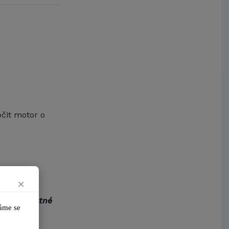
Kostelecké uzeniny a.s.
čit motor o
×
ástroje
(nutné
me se 