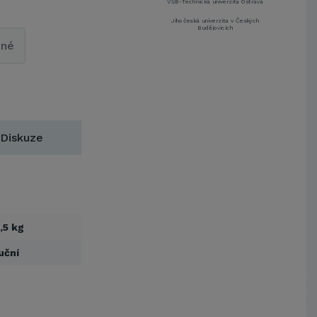
Jihočeská univerzita v Českých
Budějovicích
Metrostav a.s.
pné
UNIVERZITA PARDUBICE
ŠKODA AUTO a.s.
Mendelova univerzita v
Brně,Správa kolejí a menz
Arcibiskupství pražské
Kostelecké uzeniny a.s.
Diskuze
EUROVIA CS, a. s.
Zápodočeská univerzita v Plzni
VŠB-Technická univerzita Ostrava
Jihočeská univerzita v Českých
Budějovicích
,5 kg
Metrostav a.s.
UNIVERZITA PARDUBICE
uční
ŠKODA AUTO a.s.
Mendelova univerzita v
Brně,Správa kolejí a menz
Arcibiskupství pražské