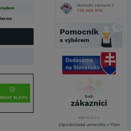
Obchodní zástupce 2
kladem
739 469 908
darma
Pomocník
s výběrem
Metrostav a.s.
UNIVERZITA PARDUBICE
ŠKODA AUTO a.s.
Mendelova univerzita v
Brně,Správa kolejí a menz
Naši
ÍSKAT SLEVU
Arcibiskupství pražské
zákazníci
Kostelecké uzeniny a.s.
EUROVIA CS, a. s.
Zápodočeská univerzita v Plzni
VŠB-Technická univerzita Ostrava