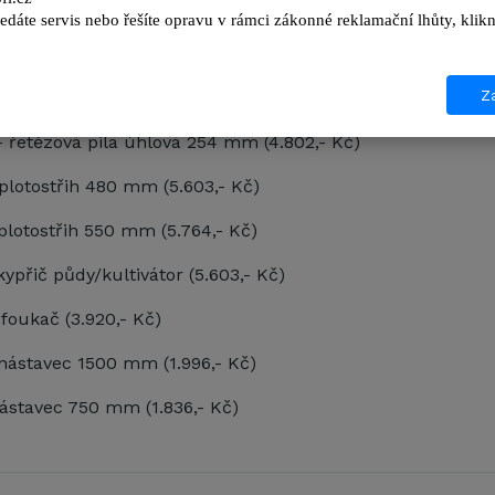
 řetězová pila přímá 203 mm (4.802,- Kč)
edáte servis nebo řešíte opravu v rámci zákonné reklamační lhůty, kl
 řetězová pila úhlová 203 mm (4.802,- Kč)
Za
- řetězová pila přímá 254 mm (4.802,- Kč)
 řetězová pila úhlová 254 mm (4.802,- Kč)
plotostřih 480 mm (5.603,- Kč)
plotostřih 550 mm (5.764,- Kč)
kypřič půdy/kultivátor (5.603,- Kč)
foukač (3.920,- Kč)
nástavec 1500 mm (1.996,- Kč)
ástavec 750 mm (1.836,- Kč)