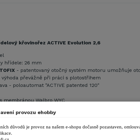
ídelový křovinořez ACTIVE Evolution 2,6
el
y hřídele: 26 mm
OTOFIX
- patentovaný otočný systém motoru umožňuje oto
á výhoda převážně při práci s plotostřihem
ava - poloautomat "ACTIVE patented 120"
r s membránou Walbro WYC
opruh
avení provozu ehobby
IVE AD 120 v základní výbavě (cena: 2.397,- Kč + DPH)
né hřídele je možné k základnímu tělesu připojit další n
ních důvodů je provoz na našem e-shopu dočasně pozastaven, omlouvá
, uvedené ceny nezahrnují DPH):
ikace.
fi.cz