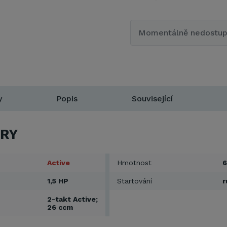
Momentálně nedostu
y
Popis
Související
RY
Active
Hmotnost
6
1,5 HP
Startování
r
2-takt Active;
26 ccm