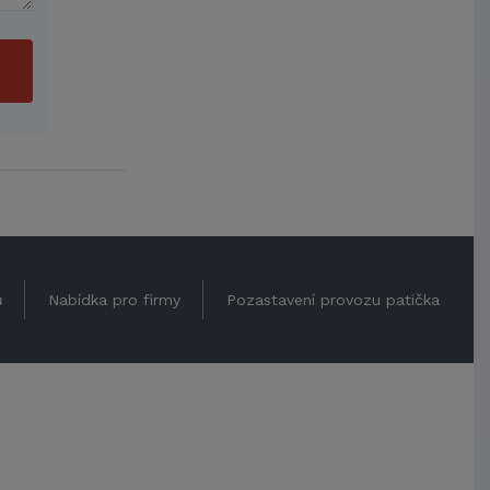
ů
Nabídka pro firmy
Pozastavení provozu patička