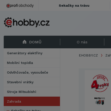
Sekačky na trávu
DOMŮ
O nás
Generátory elektřiny
EHOBBY.CZ
Za
Mobilní topidla
Odvlhčovače, vysoušeče
Stavební vrátky
Stroje Mitsubishi
Zahrada
Sekačky na trávu