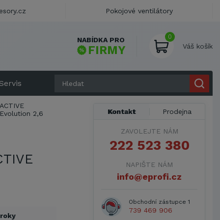
esory.cz
Pokojové ventilátory
0
NABÍDKA PRO
Váš košík
FIRMY
Servis
ACTIVE
Kontakt
Prodejna
Evolution 2,6
ZAVOLEJTE NÁM
222 523 380
CTIVE
NAPIŠTE NÁM
info@eprofi.cz
Obchodní zástupce 1
739 469 906
 roky