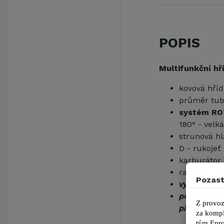
POPIS
Multifunkční hř
kovová hříd
průměr tub
systém R
180° - velk
strunová hl
D - rukojeť
karburáto
ramenní p
Pozast
vyžínač ACT
pomocí půle
Z provoz
přiobjednat
za kompl
tým 
Epro