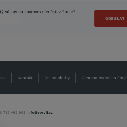
tý Václav na známém náměstí v Praze?
ODESLAT
eva
Kontakt
Online platby
Ochrana osobních údaj
06, 739 469 908;
info@eprofi.cz