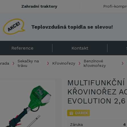
Zahradní traktory
Profi-kompr
T
e
p
l
o
v
z
d
u
š
n
á
t
o
p
i
d
l
a
s
e
s
l
e
v
o
u
!
Reference
Kontakt
Sekačky na
Benzínové
hrada
Křovinořezy
trávu
křovinořezy
MULTIFUNKČNÍ
KŘOVINOŘEZ A
EVOLUTION 2,6
DÁREK
Záruka
4