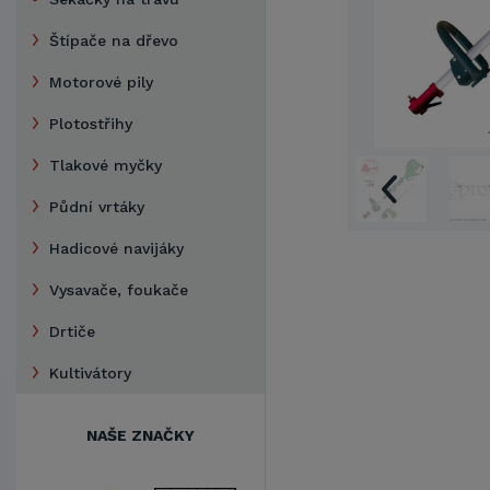
Štípače na dřevo
Motorové pily
Plotostřihy
Tlakové myčky
Půdní vrtáky
Hadicové navijáky
Vysavače, foukače
Drtiče
Kultivátory
NAŠE ZNAČKY