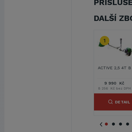
PŘÍSLUŠ
DALŠÍ ZB
2
3
4T B
ACTIVE 2,5 B
ACTIVE 2,9 B
ACTIVE 3,5 B
č
7 990 Kč
8 689 Kč
9 990 Kč
 DPH
6 603 Kč bez DPH
7 181 Kč bez DPH
8 256 Kč bez DPH
AIL
DETAIL
DETAIL
DETAIL