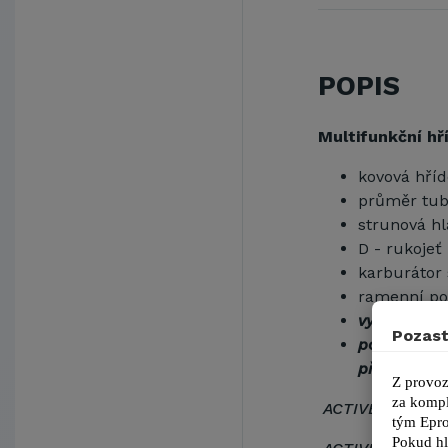
POPIS
Multifunkční hř
kovová hříd
průměr tub
strunová hl
D - rukojeť
karburáto
ramenní p
vyžínač ACT
Pozast
pomocí půle
přiobjednat
Z provoz
za kompl
ACTIVE AP 9014
tým 
Epro
Pokud hl