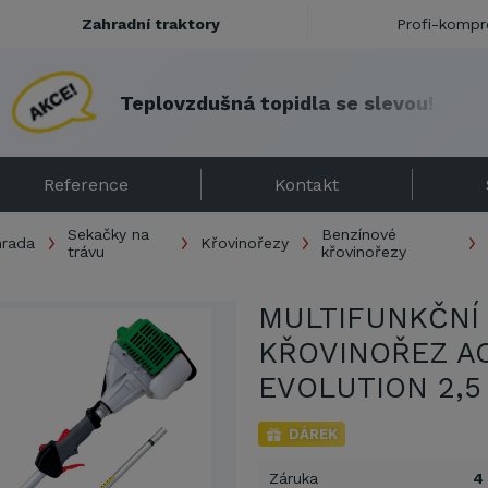
Zahradní traktory
Profi-kompr
T
e
p
l
o
v
z
d
u
š
n
á
t
o
p
i
d
l
a
s
e
s
l
e
v
o
u
!
Reference
Kontakt
Sekačky na
Benzínové
hrada
Křovinořezy
trávu
křovinořezy
MULTIFUNKČNÍ
KŘOVINOŘEZ A
EVOLUTION 2,5
DÁREK
Záruka
4