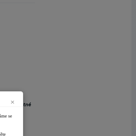
Arcibiskupství pražské
Kostelecké uzeniny a.s.
×
ástroje
(nutné
me se 
ikněte 