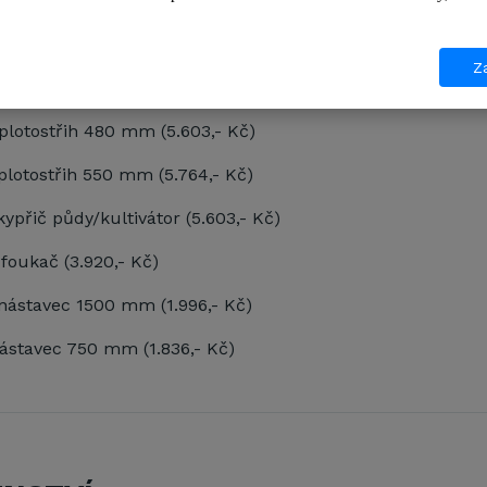
 řetězová pila úhlová 203 mm (4.802,- Kč)
- řetězová pila přímá 254 mm (4.802,- Kč)
Za
- řetězová pila úhlová 254 mm (4.802,- Kč)
plotostřih 480 mm (5.603,- Kč)
plotostřih 550 mm (5.764,- Kč)
kypřič půdy/kultivátor (5.603,- Kč)
foukač (3.920,- Kč)
nástavec 1500 mm (1.996,- Kč)
ástavec 750 mm (1.836,- Kč)