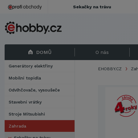
Sekačky na trávu
DOMŮ
O nás
Generátory elektřiny
EHOBBY.CZ
Za
Mobilní topidla
Odvlhčovače, vysoušeče
Stavební vrátky
Stroje Mitsubishi
Zahrada
Sekačky na trávu