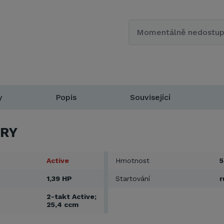
Momentálně nedostu
y
Popis
Související
RY
Active
Hmotnost
5
1,39 HP
Startování
r
2-takt Active;
25,4 ccm