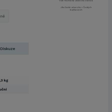
VŠB-Technická univerzita Ostrava
Jihočeská univerzita v Českých
Budějovicích
pné
Metrostav a.s.
UNIVERZITA PARDUBICE
ŠKODA AUTO a.s.
Mendelova univerzita v
Brně,Správa kolejí a menz
Arcibiskupství pražské
Diskuze
Kostelecké uzeniny a.s.
EUROVIA CS, a. s.
Zápodočeská univerzita v Plzni
VŠB-Technická univerzita Ostrava
Jihočeská univerzita v Českých
Budějovicích
,3 kg
Metrostav a.s.
uční
UNIVERZITA PARDUBICE
ŠKODA AUTO a.s.
Mendelova univerzita v
Brně,Správa kolejí a menz