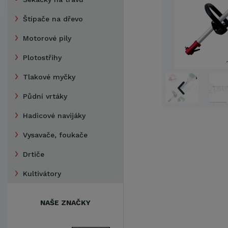
Štípače na dřevo
Motorové pily
Plotostřihy
Tlakové myčky
Půdní vrtáky
Hadicové navijáky
Vysavače, foukače
Drtiče
Kultivátory
NAŠE ZNAČKY