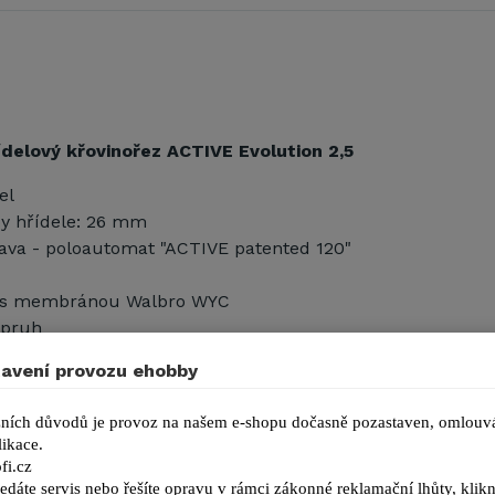
ídelový křovinořez ACTIVE Evolution 2,5
el
y hřídele: 26 mm
ava - poloautomat "ACTIVE patented 120"
r s membránou Walbro WYC
opruh
IVE AD 120 v základní výbavě (cena: 2.397,- Kč + DPH)
avení provozu ehobby
né hřídele je možné k základnímu tělesu připojit další n
, uvedené ceny nezahrnují DPH):
ních důvodů je provoz na našem e-shopu dočasně pozastaven, omlouvá
ikace.
- řetězová pila přímá 203 mm (4.802,- Kč)
fi.cz
edáte servis nebo řešíte opravu v rámci zákonné reklamační lhůty, kl