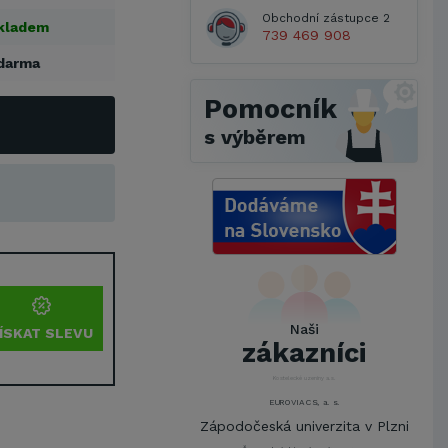
Obchodní zástupce 2
kladem
739 469 908
darma
Pomocník
s výběrem
Metrostav a.s.
UNIVERZITA PARDUBICE
ŠKODA AUTO a.s.
Mendelova univerzita v
Naši
Brně,Správa kolejí a menz
ÍSKAT SLEVU
zákazníci
Arcibiskupství pražské
Kostelecké uzeniny a.s.
EUROVIA CS, a. s.
Zápodočeská univerzita v Plzni