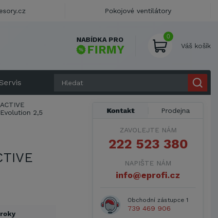
esory.cz
Pokojové ventilátory
0
NABÍDKA PRO
Váš košík
FIRMY
Servis
ACTIVE
Kontakt
Prodejna
Evolution 2,5
ZAVOLEJTE NÁM
222 523 380
CTIVE
NAPIŠTE NÁM
info@eprofi.cz
Obchodní zástupce 1
739 469 906
 roky