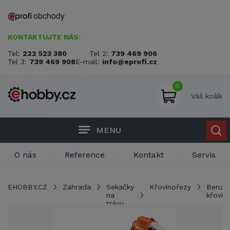
KONTAKTUJTE NÁS:
Tel:
222 523 380
Tel 2:
739 469 906
Tel 3:
739 469 908
E-mail:
info@eprofi.cz
0
Váš košík
MENU
O nás
Reference
Kontakt
Servis
EHOBBY.CZ
Zahrada
Sekačky
Křovinořezy
Benzín
na
křovin
trávu