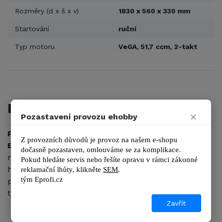
Rozměry (d x š x v)
1830 x 560 x 330 mm
Startování
ruční
Typ motoru
VeGA, 51,7 ccm, 2-takt
POPIS
×
Pozastavení provozu ehobby
Profesionální hřídelový křovinořez
VeGA
Z provozních důvodů je provoz na našem e-shopu 
BC520PRO
umožňuje sekání trávy trojzubým žacím
dočasně pozastaven, omlouváme se za komplikace.
nožem nebo strunou, uloženou v poloautomatické
Pokud hledáte servis nebo řešíte opravu v rámci zákonné 
hlavě. Křovinořez je vybaven kvalitním závěsným
reklamační lhůty, kl
ikněte 
SEM
.
tým 
Eprofi.cz
popruhem, ovládá se velice snadno pomocí řídítek
typu "bike".
Zavřít
záběr nože: 255 mm