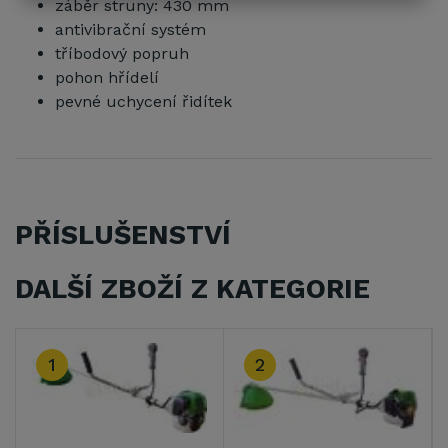
záběr struny: 430 mm
antivibrační systém
tříbodový popruh
pohon hřídelí
pevné uchycení řidítek
PŘÍSLUŠENSTVÍ
DALŠÍ ZBOŽÍ Z KATEGORIE
1
2