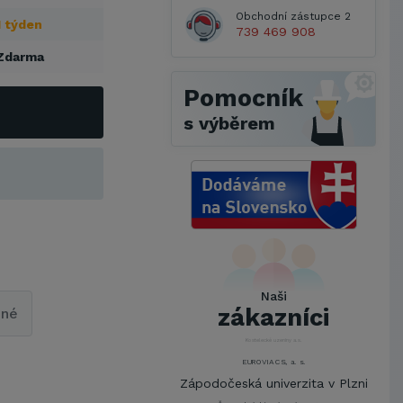
Obchodní zástupce 2
1 týden
739 469 908
Zdarma
Pomocník
s výběrem
Metrostav a.s.
UNIVERZITA PARDUBICE
ŠKODA AUTO a.s.
Mendelova univerzita v
Naši
Brně,Správa kolejí a menz
zákazníci
pné
Arcibiskupství pražské
Kostelecké uzeniny a.s.
EUROVIA CS, a. s.
Zápodočeská univerzita v Plzni