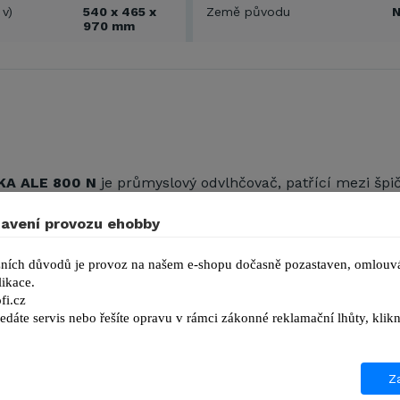
 v)
540 x 465 x
Země původu
970 mm
KA ALE 800 N
je průmyslový odvlhčovač, patřící mezi špi
čovacímu výkonu při nízké spotřebě elektrické energie, al
avení provozu ehobby
né ovládání a trvanlivost použitých materiálů.
FI.CZ je
autorizovaným prodejcem
odvlhčovačů značky
A
ních důvodů je provoz na našem e-shopu dočasně pozastaven, omlouvá
ikace.
ky zajišťujeme záruční a pozáruční servis, technickou p
fi.cz
ních náhradních dílů ATIKA.
edáte servis nebo řešíte opravu v rámci zákonné reklamační lhůty, kl
Za