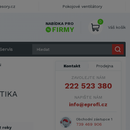
esory.cz
Pokojové ventilátory
0
NABÍDKA PRO
Váš košík
FIRMY
Servis
N
Kontakt
Prodejna
ZAVOLEJTE NÁM
222 523 380
TIKA
NAPIŠTE NÁM
info@eprofi.cz
Obchodní zástupce 1
739 469 906
2 roky