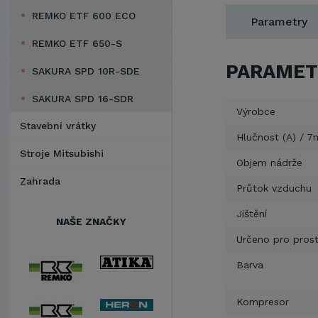
REMKO ETF 600 ECO
Parametry
REMKO ETF 650-S
PARAMET
SAKURA SPD 10R-SDE
SAKURA SPD 16-SDR
Výrobce
Stavební vrátky
Hlučnost (A) / 7
Stroje Mitsubishi
Objem nádrže
Zahrada
Průtok vzduchu
Jištění
NAŠE ZNAČKY
Určeno pro pros
Barva
Kompresor