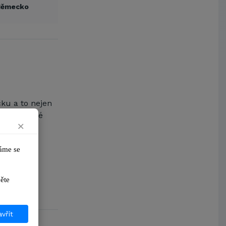
Arcibiskupství pražské
Německo
Kostelecké uzeniny a.s.
čku a to nejen
e i pro své
×
TIKA
.
me se 
odporu a
ikněte 
vřít