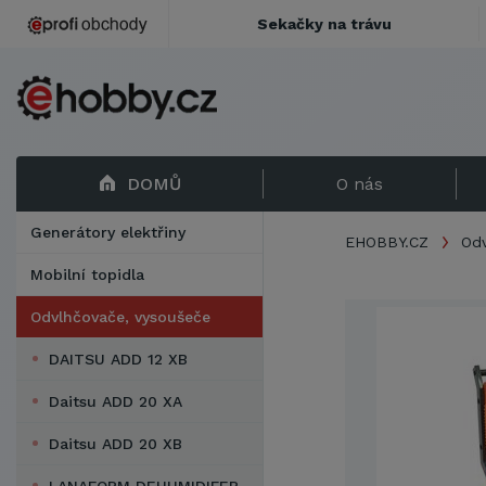
Sekačky na trávu
DOMŮ
O nás
Generátory elektřiny
EHOBBY.CZ
Odv
Mobilní topidla
Odvlhčovače, vysoušeče
DAITSU ADD 12 XB
Daitsu ADD 20 XA
Daitsu ADD 20 XB