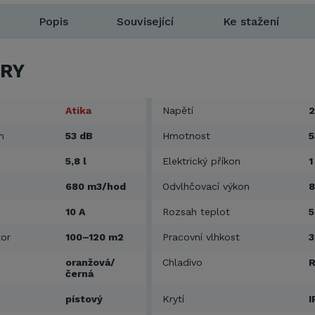
Popis
Související
Ke stažení
RY
Atika
Napětí
2
m
53 dB
Hmotnost
5
5,8 l
Elektrický příkon
1
680 m3/hod
Odvlhčovací výkon
8
10 A
Rozsah teplot
5
tor
100–120 m2
Pracovní vlhkost
oranžová/
Chladivo
R
černá
pístový
Krytí
I