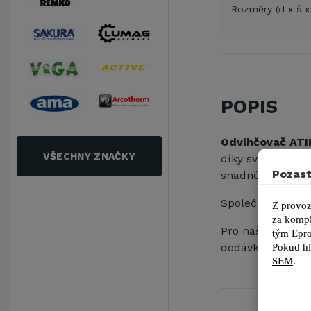
Rozměry (d x š x
POPIS
Odvlhčovač ATI
VŠECHNY ZNAČKY
díky svému odvlh
Pozast
snadné a přehled
Společnost EPRO
Z provoz
za kompl
Pro naše zákazní
tým 
Epro
dodávky originál
Pokud hl
SEM
.