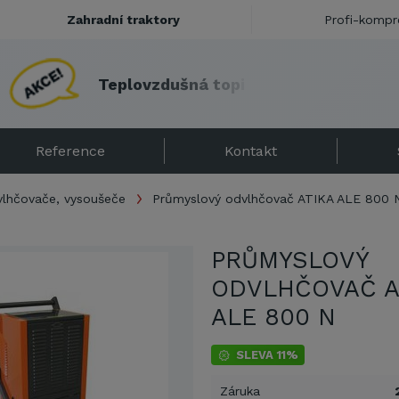
Zahradní traktory
Profi-kompr
T
e
p
l
o
v
z
d
u
š
n
á
t
o
p
i
d
l
a
s
e
s
l
e
v
o
u
!
Reference
Kontakt
lhčovače, vysoušeče
Průmyslový odvlhčovač ATIKA ALE 800 
PRŮMYSLOVÝ
ODVLHČOVAČ A
ALE 800 N
SLEVA 11%
Záruka