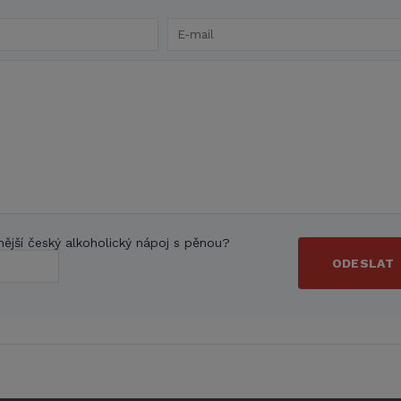
nější český alkoholický nápoj s pěnou?
ODESLAT