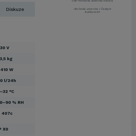
VŠB-Technická univerzita Ostrava
Diskuze
Jihočeská univerzita v Českých
Budějovicích
Metrostav a.s.
UNIVERZITA PARDUBICE
ŠKODA AUTO a.s.
Mendelova univerzita v
Brně,Správa kolejí a menz
30 V
Arcibiskupství pražské
3,5 kg
Kostelecké uzeniny a.s.
 410 W
EUROVIA CS, a. s.
Zápodočeská univerzita v Plzni
0 l/24h
VŠB-Technická univerzita Ostrava
–32 °C
Jihočeská univerzita v Českých
Budějovicích
30–90 % RH
Metrostav a.s.
UNIVERZITA PARDUBICE
 407c
ŠKODA AUTO a.s.
Mendelova univerzita v
P X0
Brně,Správa kolejí a menz