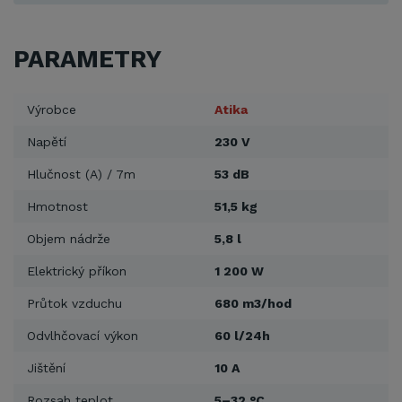
PARAMETRY
Výrobce
Atika
Napětí
230 V
Hlučnost (A) / 7m
53 dB
Hmotnost
51,5 kg
Objem nádrže
5,8 l
Elektrický příkon
1 200 W
Průtok vzduchu
680 m3/hod
Odvlhčovací výkon
60 l/24h
Jištění
10 A
Rozsah teplot
5–32 °C