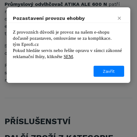
Průmyslový odvlhčovač ATIKA ALE 600 N
patří
mezi špičku a to nejen díky svému vysokému
×
Pozastavení provozu ehobby
odvlhčovacímu výkonu při malé spotřebě elektrické
energie, ale i pro své snadné a přehledné ovládání a
Z provozních důvodů je provoz na našem e-shopu 
trvanlivost použitých materiálů.
dočasně pozastaven, omlouváme se za komplikace.
tým 
Eprofi.cz
Společnost EPROFI.CZ je
autorizovaným prodejcem
Pokud hledáte servis nebo řešíte opravu v rámci zákonné 
odvlhčovačů značky
ATIKA
.
reklamační lhůty, kl
ikněte 
SEM
.
Pro naše zákazníky zajišťujeme záruční a pozáruční
Zavřít
servis, technickou podporu a dodávky originálních
náhradních dílů ATIKA.
PŘÍSLUŠENSTVÍ