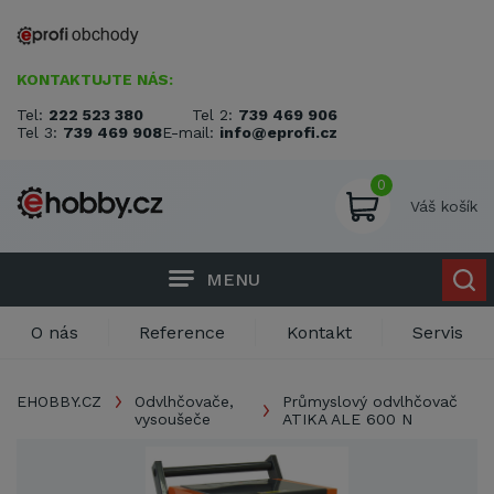
KONTAKTUJTE NÁS:
Tel:
222 523 380
Tel 2:
739 469 906
Tel 3:
739 469 908
E-mail:
info@eprofi.cz
0
Váš košík
MENU
O nás
Reference
Kontakt
Servis
EHOBBY.CZ
Odvlhčovače,
Průmyslový odvlhčovač
vysoušeče
ATIKA ALE 600 N