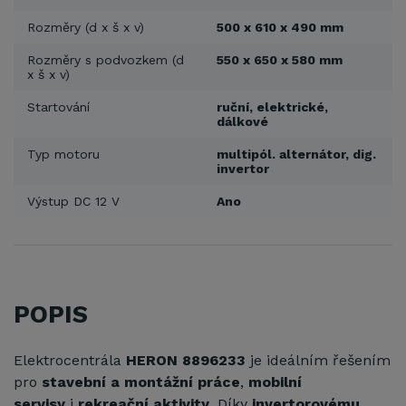
Rozměry (d x š x v)
500 x 610 x 490 mm
Rozměry s podvozkem (d
550 x 650 x 580 mm
x š x v)
Startování
ruční, elektrické,
dálkové
Typ motoru
multipól. alternátor, dig.
invertor
Výstup DC 12 V
Ano
POPIS
Elektrocentrála
HERON 8896233
je ideálním řešením
pro
stavební a montážní práce
,
mobilní
servisy
i
rekreační aktivity
. Díky
invertorovému