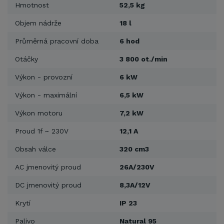
Hmotnost
52,5 kg
Objem nádrže
18 l
Průměrná pracovní doba
6 hod
Otáčky
3 800 ot./min
Výkon - provozní
6 kW
Výkon - maximální
6,5 kW
Výkon motoru
7,2 kW
Proud 1f ~ 230V
12,1 A
Obsah válce
320 cm3
AC jmenovitý proud
26A/230V
DC jmenovitý proud
8,3A/12V
Krytí
IP 23
Palivo
Natural 95