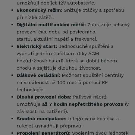
umožňují dobíjet 12V autobaterie.
Ekonomický režim:
Snižuje otáčky a spotřebu
při nízké zátěži.
Digitální multifunkční měřič:
Zobrazuje celkový
provozní čas, dobu od posledního
startu, aktuální napětí a frekvenci.
Elektrický start:
Jednoduché spuštění a
vypnutí jedním tlačítkem díky AGM
bezúdržbové baterii, která se dobíjí během
chodu a zajišťuje dlouhou životnost.
Dálkové ovládání:
Možnost spuštění centrály
na vzdálenost až 100 metrů pomocí RF
technologie.
Dlouhá provozní doba:
Palivová nádrž
umožňuje
až 7 hodin nepřetržitého provozu
(v
závislosti na zatížení).
Snadná manipulace:
Integrovaná kolečka a
rukojeť usnadňují přepravu.
Propojení generátorů:
Spojením dvou jednotek