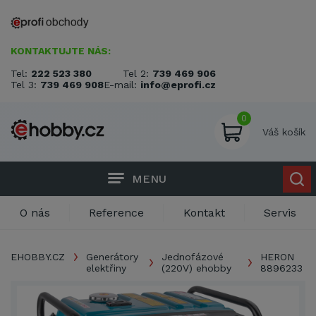
KONTAKTUJTE NÁS:
Tel:
222 523 380
Tel 2:
739 469 906
Tel 3:
739 469 908
E-mail:
info@eprofi.cz
0
Váš košík
MENU
O nás
Reference
Kontakt
Servis
EHOBBY.CZ
Generátory
Jednofázové
HERON
elektřiny
(220V) ehobby
8896233