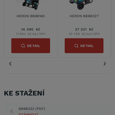
0
HERON 8896140
HERON 8896327
14 390 Kč
37 231 Kč
11 892 Kč bez DPH
30 769 Kč bez DPH
DETAIL
DETAIL
KE STAŽENÍ
8896233 (PDF)
STÁHNOUT