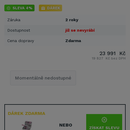
SLEVA 4%
DÁREK
Záruka
2 roky
Dostupnost
již se nevyrábí
Cena dopravy
Zdarma
23 991 Kč
19 827 Kč bez DPH
Momentálně nedostupné
DÁREK ZDARMA
NEBO
ZÍSKAT SLEVU