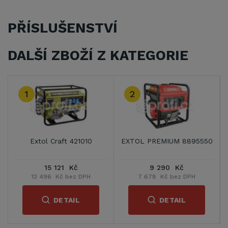
PŘÍSLUŠENSTVÍ
DALŠÍ ZBOŽÍ Z KATEGORIE
3
0
HERON 8896140
HERON 8896233
14 390 Kč
27 039 Kč
11 892 Kč bez DPH
22 346 Kč bez DPH
DETAIL
DETAIL