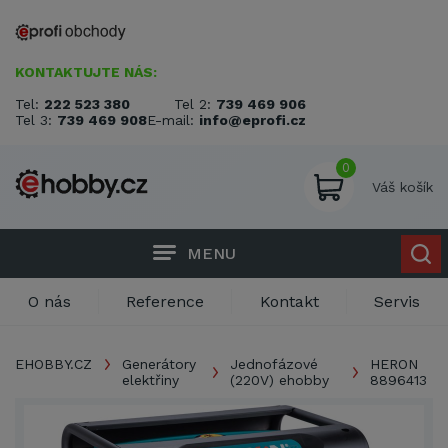
KONTAKTUJTE NÁS:
Tel:
222 523 380
Tel 2:
739 469 906
Tel 3:
739 469 908
E-mail:
info@eprofi.cz
0
Váš košík
MENU
O nás
Reference
Kontakt
Servis
EHOBBY.CZ
Generátory
Jednofázové
HERON
elektřiny
(220V) ehobby
8896413