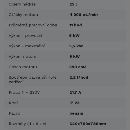
Objem nádrže
25 l
Otáčky motoru
4 000 ot./min
Průměrná pracovní doba
11 hod
Výkon - provozní
5 kW
Výkon - maximální
5,5 kW
Výkon motoru
9 kW
Obsah motoru
390 cm3
Spotřeba paliva při 75%
2,2 l/hod
zatížení
Proud 1f ~ 230V
21,7 A
Krytí
IP 23
Palivo
benzín
Rozměry (d x š x v)
640x700x780mm