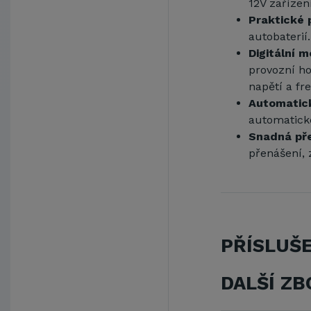
12V zařízen
Praktické 
autobaterií.
Digitální 
provozní ho
napětí a fr
Automatick
automatick
Snadná pře
přenášení, 
PŘÍSLUŠ
DALŠÍ ZB