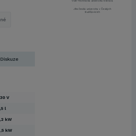
Jihočeská univerzita v Českých
Budějovicích
Metrostav a.s.
pné
UNIVERZITA PARDUBICE
ŠKODA AUTO a.s.
Mendelova univerzita v
Brně,Správa kolejí a menz
Arcibiskupství pražské
Kostelecké uzeniny a.s.
Diskuze
EUROVIA CS, a. s.
Zápodočeská univerzita v Plzni
VŠB-Technická univerzita Ostrava
Jihočeská univerzita v Českých
Budějovicích
30 V
Metrostav a.s.
UNIVERZITA PARDUBICE
,5 l
ŠKODA AUTO a.s.
,2 kW
Mendelova univerzita v
Brně,Správa kolejí a menz
,5 kW
Arcibiskupství pražské