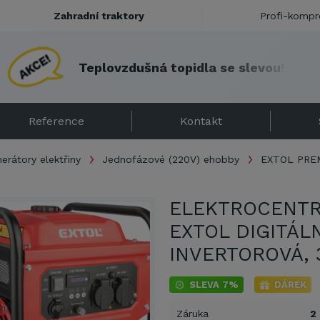
Zahradní traktory
Profi-kompr
T
e
p
l
o
v
z
d
u
š
n
á
t
o
p
i
d
l
a
s
e
s
l
e
v
o
u
!
Reference
Kontakt
erátory elektřiny
Jednofázové (220V) ehobby
EXTOL PRE
ELEKTROCENT
EXTOL DIGITÁLN
INVERTOROVÁ, 
SLEVA 7%
DÁREK
Záruka
2