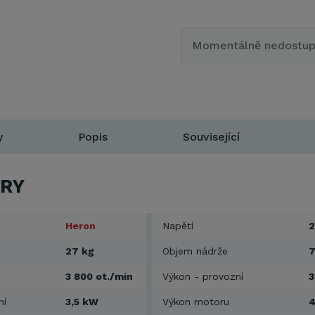
Momentálně nedostu
y
Popis
Související
RY
Heron
Napětí
2
27 kg
Objem nádrže
7
3 800 ot./min
Výkon - provozní
3
ní
3,5 kW
Výkon motoru
4