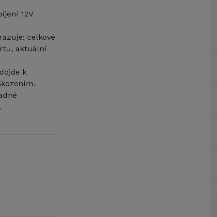
bíjení 12V
brazuje: celkové
rtu, aktuální
 dojde k
škozením.
nadné
.