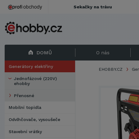
Sekačky na trávu
DOMŮ
O nás
Generátory elektřiny
EHOBBY.CZ
Gen
Jednofázové (220V)
ehobby
Přenosné
Mobilní topidla
Odvlhčovače, vysoušeče
Stavební vrátky