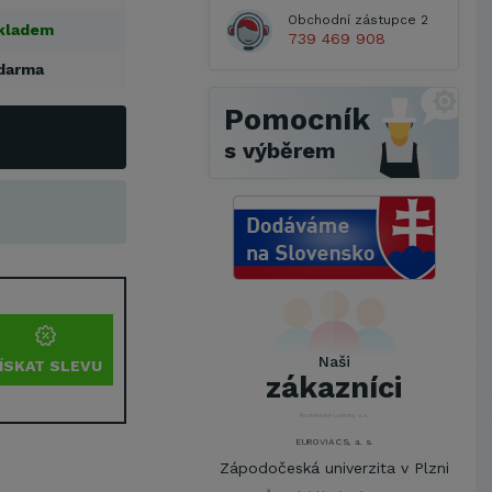
Obchodní zástupce 2
kladem
739 469 908
darma
Pomocník
s výběrem
Metrostav a.s.
UNIVERZITA PARDUBICE
ŠKODA AUTO a.s.
Mendelova univerzita v
Brně,Správa kolejí a menz
Naši
ÍSKAT SLEVU
Arcibiskupství pražské
zákazníci
Kostelecké uzeniny a.s.
EUROVIA CS, a. s.
Zápodočeská univerzita v Plzni
VŠB-Technická univerzita Ostrava