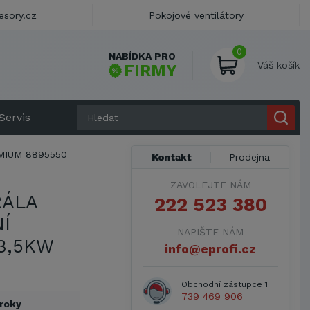
esory.cz
Pokojové ventilátory
0
NABÍDKA PRO
Váš košík
FIRMY
Servis
MIUM 8895550
Kontakt
Prodejna
ZAVOLEJTE NÁM
RÁLA
222 523 380
Í
NAPIŠTE NÁM
3,5KW
info@eprofi.cz
Obchodní zástupce 1
739 469 906
 roky