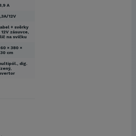
Kostelecké uzeniny a.s.
3,9 A
,3A/12V
abel + svěrky
 12V zásuvce,
líč na svíčku
60 × 380 ×
430 cm
ultipól., dig.
ízený,
nvertor