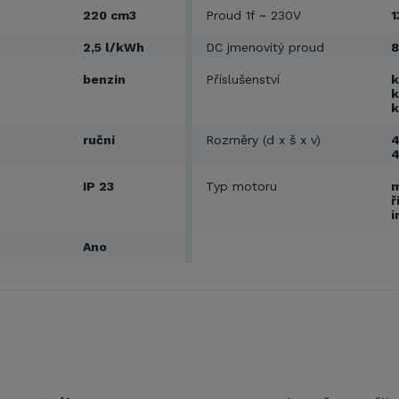
220 cm3
Proud 1f ~ 230V
1
2,5 l/kWh
DC jmenovitý proud
8
benzín
Příslušenství
k
k
k
ruční
Rozměry (d x š x v)
4
IP 23
Typ motoru
m
ř
i
Ano