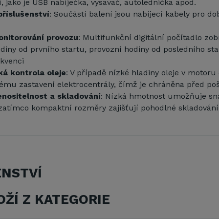
í, jako je USB nabíječka, vysavač, autolednička apod.
příslušenství
: Součástí balení jsou nabíjecí kabely pro do
monitorování provozu
: Multifunkční digitální počítadlo zo
diny od prvního startu, provozní hodiny od posledního sta
ekvenci
á kontrola oleje
: V případě nízké hladiny oleje v motoru
ému zastavení elektrocentrály, čímž je chráněna před po
nositelnost a skladování
: Nízká hmotnost umožňuje s
zatímco kompaktní rozměry zajišťují pohodlné skladování
ENSTVÍ
OŽÍ Z KATEGORIE