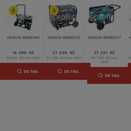
HERON 8896413
HERON 8896415
HERON 8896416
23 991 Kč
25 911 Kč
13 041 Kč
19 827 Kč bez DPH
21 414 Kč bez DPH
10 778 Kč bez DPH
2
DETAIL
DETAIL
DETAIL