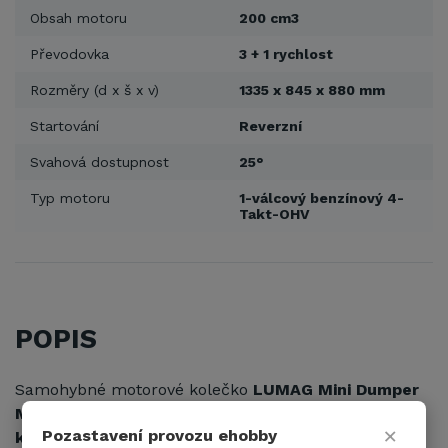
Obsah motoru
200 cm3
Převodovka
3 + 1 rychlost
Rozměry (d x š x v)
1335 x 845 x 880 mm
Startování
Reverzní
Svahová dostupnost
25°
Typ motoru
1-válcový benzínový 4-
Takt-OHV
POPIS
Samohybné motorové kolečko
LUMAG Mini Dumper
MD 500 je malý pásový nakladač s výklopnou
×
Pozastavení provozu ehobby
korbou
.