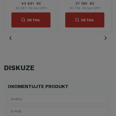
1 Kč
37 190 Kč
68 241 Kč
bez DPH
30 736 Kč bez DPH
56 397 Kč bez 
TAIL
DETAIL
DETAIL
DISKUZE
OKOMENTUJTE PRODUKT