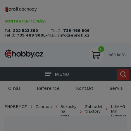
KONTAKTUJTE NÁS:
Tel:
222 523 380
Tel 2:
739 469 906
Tel 3:
739 469 908
E-mail:
info@eprofi.cz
0
Váš košík
MENU
O nás
Reference
Kontakt
Servis
EHOBBY.CZ
Zahrada
Sekačky
Zahradní
LUMAG
na
traktory
Mini
trávu
Dumper
MD 500