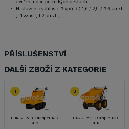
dveřmi nebo po úzkých cestách
Nastavení rychlosti: 3 vpřed ( 1,6 / 2,9 / 3,6 km/h
), 1 vzad ( 1,2 km/h )
PŘÍSLUŠENSTVÍ
DALŠÍ ZBOŽÍ Z KATEGORIE
2
3
Dumper MD
LUMAG Mini Dumper MD
LUMAG Mini Dump
0
300R
500 H