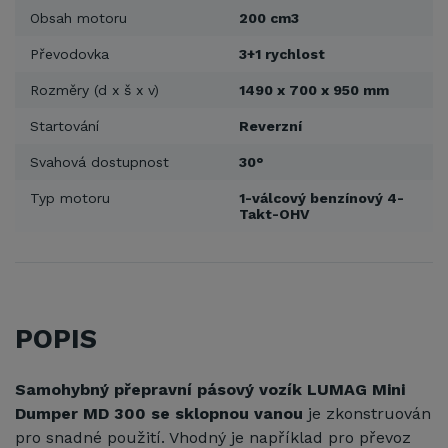
Obsah motoru
200 cm3
Převodovka
3+1 rychlost
Rozměry (d x š x v)
1490 x 700 x 950 mm
Startování
Reverzní
Svahová dostupnost
30°
Typ motoru
1-válcový benzínový 4-
Takt-OHV
POPIS
Samohybný přepravní pásový vozík LUMAG Mini
Dumper MD 300 se sklopnou vanou
je zkonstruován
pro snadné použití. Vhodný je například pro převoz