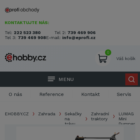
KONTAKTUJTE NÁS:
Tel:
222 523 380
Tel 2:
739 469 906
Tel 3:
739 469 908
E-mail:
info@eprofi.cz
0
Váš košík
MENU
O nás
Reference
Kontakt
Servis
EHOBBY.CZ
Zahrada
Sekačky
Zahradní
LUMAG
na
traktory
Mini
trávu
Dumper
MD 300