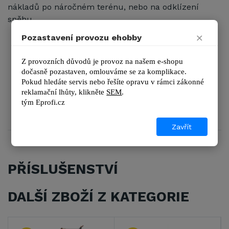
nákladů po náročném terénu, nebo na odklízení
sněhu.
×
Pozastavení provozu ehobby
kotoučová brzda
průjezdnost terénem: 30°
Z provozních důvodů je provoz na našem e-shopu 
šířka stroje pouhých 700 mm dovoluje průjezd
dočasně pozastaven, omlouváme se za komplikace.
dveřmi
Pokud hledáte servis nebo řešíte opravu v rámci zákonné 
nastavení rychlosti: 3 vpřed / 1 vzad
reklamační lhůty, kl
ikněte 
SEM
.
pojezdová rychlost až 4 km/h
tým 
Eprofi.cz
Zavřít
PŘÍSLUŠENSTVÍ
DALŠÍ ZBOŽÍ Z KATEGORIE