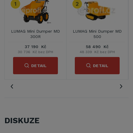
3
umper MD
LUMAG Mini Dumper MD
VeGA V12577
500 H
Kč
68 241 Kč
47 990 Kč
ez DPH
56 397 Kč bez DPH
39 661 Kč bez DP
IL
DETAIL
DETAIL
DISKUZE