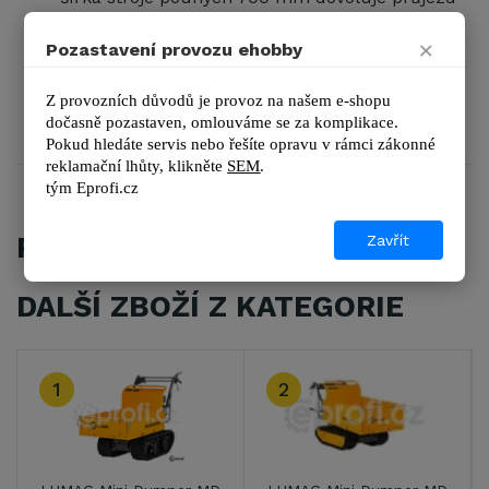
dveřmi
×
náhon 4x4
Pozastavení provozu ehobby
rychlosti: 4 vpřed / 1 vzad
Z provozních důvodů je provoz na našem e-shopu 
pojezdová rychlost 3,6 km/h
dočasně pozastaven, omlouváme se za komplikace.
Pokud hledáte servis nebo řešíte opravu v rámci zákonné 
reklamační lhůty, kl
ikněte 
SEM
.
tým 
Eprofi.cz
PŘÍSLUŠENSTVÍ
Zavřít
DALŠÍ ZBOŽÍ Z KATEGORIE
3