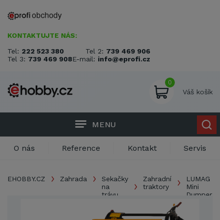
KONTAKTUJTE NÁS:
Tel:
222 523 380
Tel 2:
739 469 906
Tel 3:
739 469 908
E-mail:
info@eprofi.cz
0
Váš košík
MENU
O nás
Reference
Kontakt
Servis
EHOBBY.CZ
Zahrada
Sekačky
Zahradní
LUMAG
na
traktory
Mini
trávu
Dumper
MD
300R