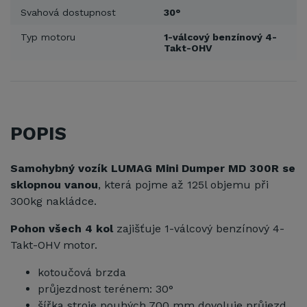
Svahová dostupnost
30°
Typ motoru
1-válcový benzínový 4-
Takt-OHV
POPIS
Samohybný vozík LUMAG Mini Dumper MD 300R se
sklopnou vanou
, která pojme až 125l objemu při
300kg nakládce.
Pohon všech 4 kol
zajišťuje 1-válcový benzínový 4-
Takt-OHV motor.
kotoučová brzda
průjezdnost terénem: 30°
šířka stroje pouhých 700 mm dovoluje průjezd