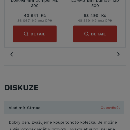
er MD
LUMAG Mini Dumper MD
VeGA V12577
500 H
68 241 Kč
47 990 Kč
PH
56 397 Kč bez DPH
39 661 Kč bez DPH
DETAIL
DETAIL
DISKUZE
Vladimír Strnad
Odpovědět
Dobrý den, zvažujeme koupi tohoto kolečka. Je možné
u Vás výrobek vidět v provozu, vyzkouet si ho, nejlépe