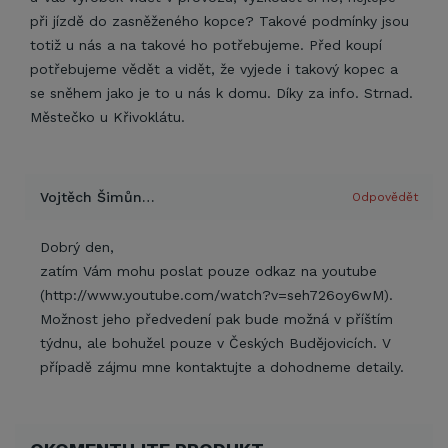
při jízdě do zasněženého kopce? Takové podmínky jsou
totiž u nás a na takové ho potřebujeme. Před koupí
potřebujeme vědět a vidět, že vyjede i takový kopec a
se sněhem jako je to u nás k domu. Díky za info. Strnad.
Městečko u Křivoklátu.
Vojtěch Šimůnek | EPROFI.CZ s.r.o.
Odpovědět
Dobrý den,
zatím Vám mohu poslat pouze odkaz na youtube
(http://www.youtube.com/watch?v=seh726oy6wM).
Možnost jeho předvedení pak bude možná v příštím
týdnu, ale bohužel pouze v Českých Budějovicích. V
případě zájmu mne kontaktujte a dohodneme detaily.