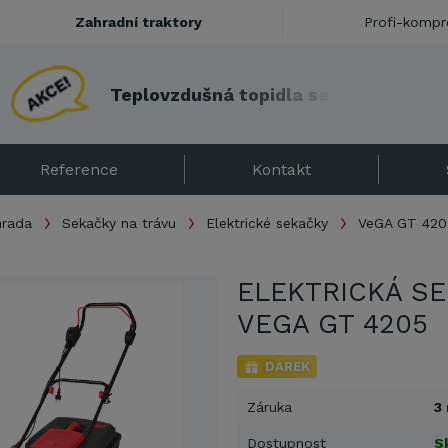
Zahradní traktory
Profi-kompr
T
e
p
l
o
v
z
d
u
š
n
á
t
o
p
i
d
l
a
s
e
s
l
e
v
o
u
!
Reference
Kontakt
hrada
Sekačky na trávu
Elektrické sekačky
VeGA GT 420
ELEKTRICKÁ S
VEGA GT 4205
DÁREK
Záruka
3
Dostupnost
S