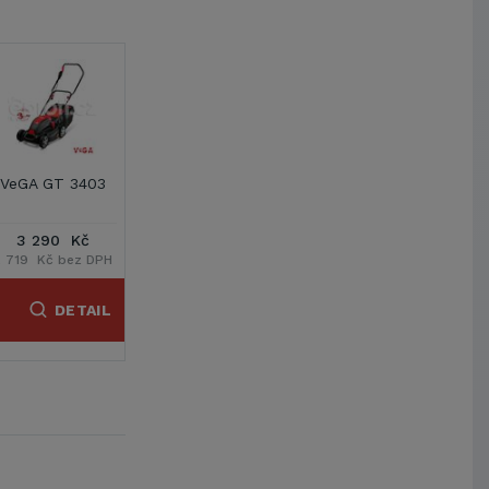
1
2
3
250
AMA EL 1000
AMA EL 1300
VeGA 32H ECO 
AKU set
Kč
1 803 Kč
2 122 Kč
5 990 Kč
z DPH
1 490 Kč bez DPH
1 754 Kč bez DPH
4 950 Kč bez DP
TAIL
DETAIL
DETAIL
DETAIL