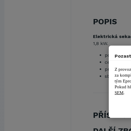
POPIS
Elektrická sek
1,8 kW.
podvozek: k
Pozast
centrální n
průměr kol 
Z provoz
za kompl
sběrný koš 
tým 
Epro
Pokud hl
SEM
.
PŘÍSLUŠ