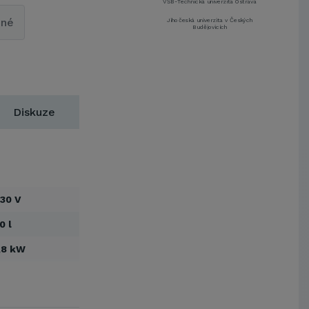
VŠB-Technická univerzita Ostrava
pné
Jihočeská univerzita v Českých
Budějovicích
Metrostav a.s.
UNIVERZITA PARDUBICE
ŠKODA AUTO a.s.
Mendelova univerzita v
Brně,Správa kolejí a menz
Diskuze
Arcibiskupství pražské
Kostelecké uzeniny a.s.
EUROVIA CS, a. s.
Zápodočeská univerzita v Plzni
VŠB-Technická univerzita Ostrava
30 V
Jihočeská univerzita v Českých
Budějovicích
0 l
Metrostav a.s.
,8 kW
UNIVERZITA PARDUBICE
ŠKODA AUTO a.s.
Mendelova univerzita v
Brně,Správa kolejí a menz