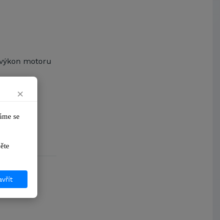
Arcibiskupství pražské
Kostelecké uzeniny a.s.
 výkon motoru
×
me se 
ikněte 
vřít