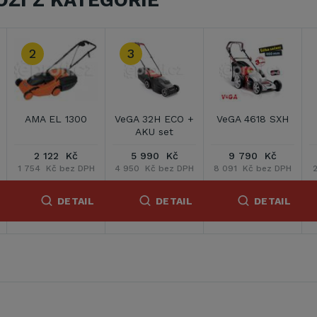
OŽÍ Z KATEGORIE
4618 SXH
VeGA GT 3403
VeGA GT 3805
VeGA VE24
90 Kč
3 290 Kč
3 790 Kč
2 590 
č bez DPH
2 719 Kč bez DPH
3 132 Kč bez DPH
2 140 Kč be
DETAIL
DETAIL
DETAIL
DE