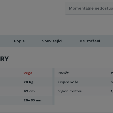
Momentálně nedostu
Popis
Související
Ke stažení
RY
Vega
Napětí
2
20 kg
Objem koše
5
42 cm
Výkon motoru
1
20–85 mm