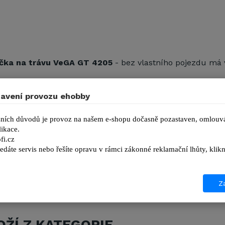
ačka na trávu VeGA GT 4205
- bez vlastního pojezdu má
valitní POLY PRO plast
avení provozu ehobby
astavení výšky sečení (11 poloh)
(přední / zadní): 165 / 250 mm
ních důvodů je provoz na našem e-shopu dočasně pozastaven, omlouvá
ikace.
na 50 l s ukazatelem naplnění
fi.cz
edáte servis nebo řešíte opravu v rámci zákonné reklamační lhůty, kl
Za
ENSTVÍ