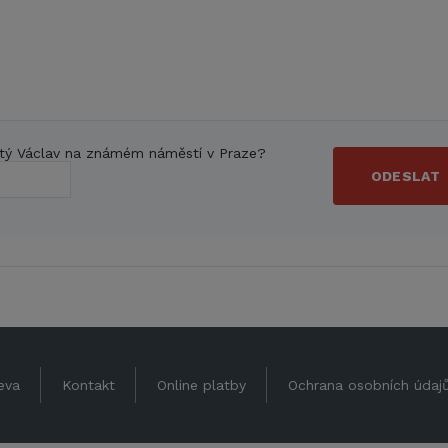
tý Václav na známém náměstí v Praze?
ODESLAT
eva
Kontakt
Online platby
Ochrana osobních údaj