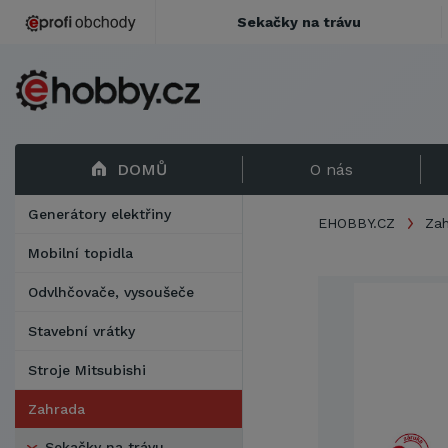
Sekačky na trávu
DOMŮ
O nás
Generátory elektřiny
EHOBBY.CZ
Za
Mobilní topidla
Odvlhčovače, vysoušeče
Stavební vrátky
Stroje Mitsubishi
Zahrada
Sekačky na trávu