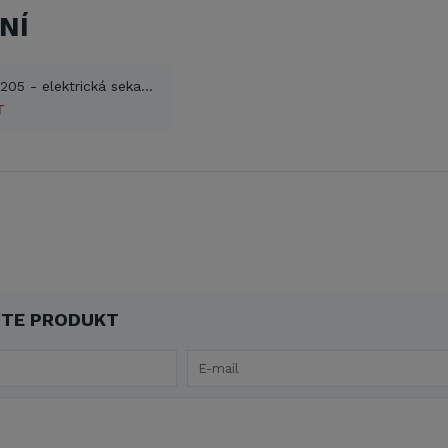
NÍ
VeGA GT 4205 - elektrická sekačka (PDF)
T
TE PRODUKT