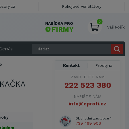
esory.cz
Pokojové ventilátory
0
NABÍDKA PRO
Váš košík
FIRMY
Servis
5
Kontakt
Prodejna
ZAVOLEJTE NÁM
EKAČKA
222 523 380
NAPIŠTE NÁM
info@eprofi.cz
 roky
Obchodní zástupce 1
739 469 906
kladem