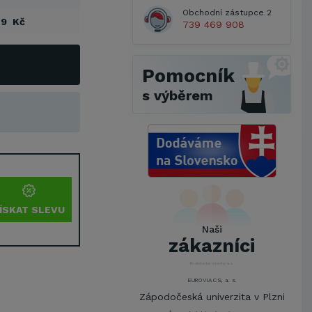
Obchodní zástupce 2
29 Kč
739 469 908
Pomocník
s výběrem
Metrostav a.s.
UNIVERZITA PARDUBICE
ŠKODA AUTO a.s.
ÍSKAT SLEVU
Mendelova univerzita v
Naši
Brně,Správa kolejí a menz
zákazníci
Arcibiskupství pražské
Kostelecké uzeniny a.s.
EUROVIA CS, a. s.
Zápodočeská univerzita v Plzni