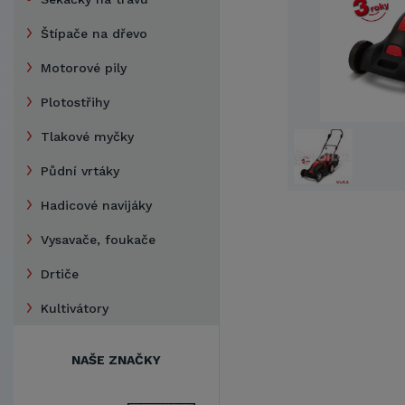
Štípače na dřevo
Motorové pily
Plotostřihy
Tlakové myčky
Půdní vrtáky
Hadicové navijáky
Vysavače, foukače
Drtiče
Kultivátory
NAŠE ZNAČKY