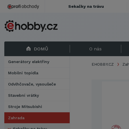
Sekačky na trávu
DOMŮ
O nás
Generátory elektřiny
EHOBBY.CZ
Za
Mobilní topidla
Odvlhčovače, vysoušeče
Stavební vrátky
Stroje Mitsubishi
Zahrada
Sekačky na trávu