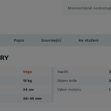
Momentálně nedostu
Popis
Související
Ke stažení
RY
Vega
Napětí
2
13 kg
Objem koše
3
34 cm
Výkon motoru
1
20–65 mm