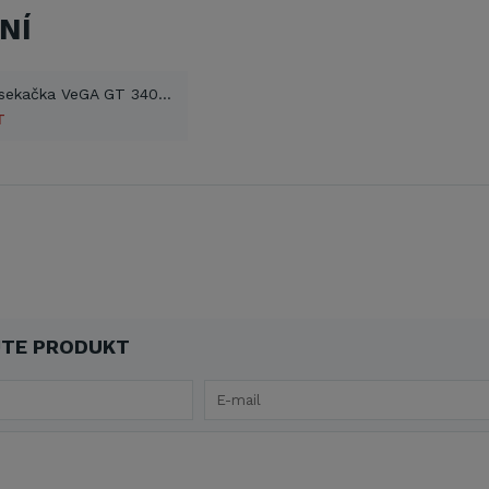
NÍ
Elektrická sekačka VeGA GT 3403 (PDF)
T
TE PRODUKT