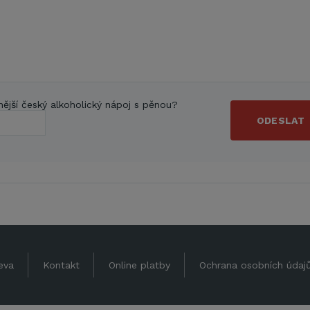
nější český alkoholický nápoj s pěnou?
ODESLAT
eva
Kontakt
Online platby
Ochrana osobních údaj