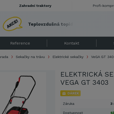
Zahradní traktory
Profi-kompr
T
e
p
l
o
v
z
d
u
š
n
á
t
o
p
i
d
l
a
s
e
s
l
e
v
o
u
!
Reference
Kontakt
hrada
Sekačky na trávu
Elektrické sekačky
VeGA GT 340
ELEKTRICKÁ S
VEGA GT 3403
DÁREK
Záruka
3
Dostupnost
S