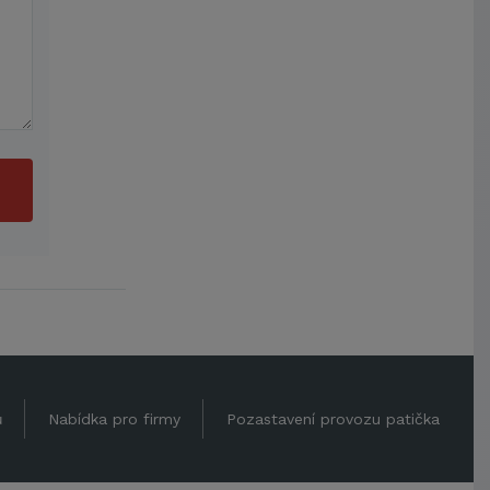
ů
Nabídka pro firmy
Pozastavení provozu patička