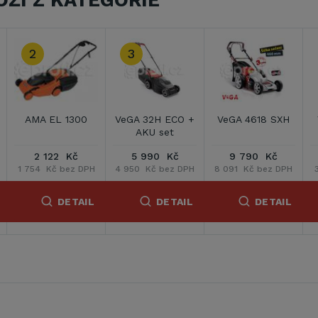
OŽÍ Z KATEGORIE
ECO +
VeGA 4618 SXH
VeGA GT 3805
VeGA GT 4205
t
Kč
9 790 Kč
3 790 Kč
4 290 Kč
z DPH
8 091 Kč bez DPH
3 132 Kč bez DPH
3 545 Kč bez DP
TAIL
DETAIL
DETAIL
DETAI