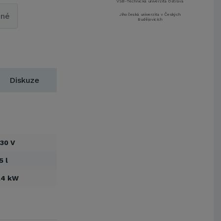
VŠB-Technická univerzita Ostrava
pné
Jihočeská univerzita v Českých
Budějovicích
Metrostav a.s.
UNIVERZITA PARDUBICE
ŠKODA AUTO a.s.
Mendelova univerzita v
Brně,Správa kolejí a menz
Diskuze
Arcibiskupství pražské
Kostelecké uzeniny a.s.
EUROVIA CS, a. s.
Zápodočeská univerzita v Plzni
VŠB-Technická univerzita Ostrava
30 V
Jihočeská univerzita v Českých
Budějovicích
5 l
Metrostav a.s.
,4 kW
UNIVERZITA PARDUBICE
ŠKODA AUTO a.s.
Mendelova univerzita v
Brně,Správa kolejí a menz