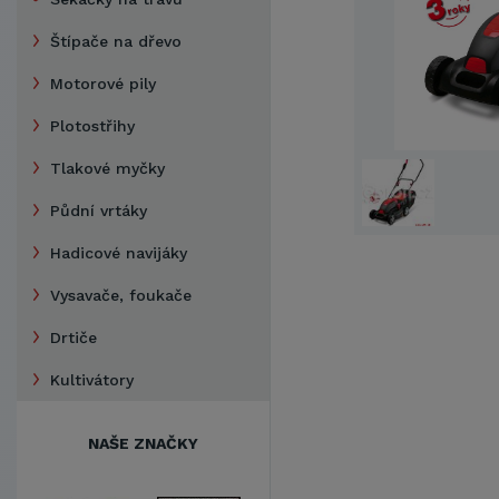
Štípače na dřevo
Motorové pily
Plotostřihy
Tlakové myčky
Půdní vrtáky
Hadicové navijáky
Vysavače, foukače
Drtiče
Kultivátory
NAŠE ZNAČKY