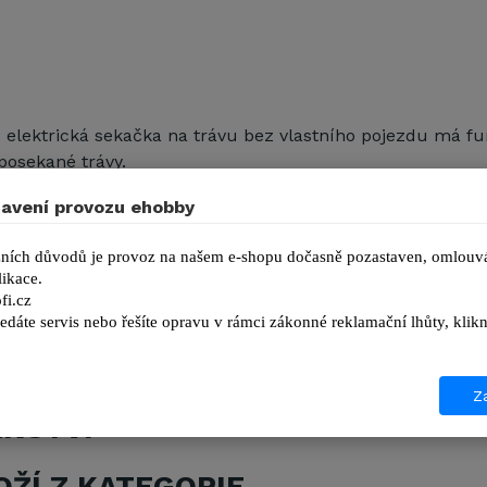
 elektrická sekačka na trávu bez vlastního pojezdu má fu
posekané trávy.
valitní POLY PRO plast
avení provozu ehobby
astavení výšky sečení (5 poloh)
(přední / zadní): 140 / 180 mm
ních důvodů je provoz na našem e-shopu dočasně pozastaven, omlouvá
ikace.
na 35 l s ukazatelem naplnění
fi.cz
edáte servis nebo řešíte opravu v rámci zákonné reklamační lhůty, kl
Za
ENSTVÍ