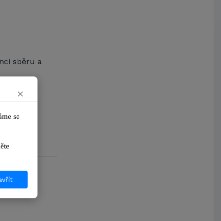
Arcibiskupství pražské
Kostelecké uzeniny a.s.
nci sběru a
×
me se 
ikněte 
vřít