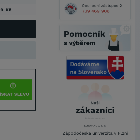
Obchodní zástupce 2
29 Kč
739 469 908
Pomocník
s výběrem
Metrostav a.s.
UNIVERZITA PARDUBICE
ŠKODA AUTO a.s.
ÍSKAT SLEVU
Mendelova univerzita v
Naši
Brně,Správa kolejí a menz
zákazníci
Arcibiskupství pražské
Kostelecké uzeniny a.s.
EUROVIA CS, a. s.
Zápodočeská univerzita v Plzni