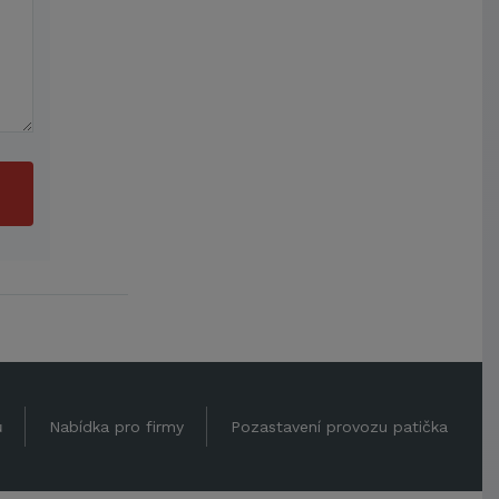
ů
Nabídka pro firmy
Pozastavení provozu patička