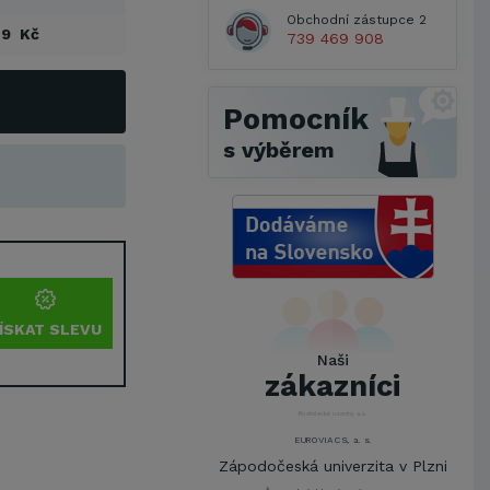
Obchodní zástupce 2
29 Kč
739 469 908
Pomocník
s výběrem
Metrostav a.s.
UNIVERZITA PARDUBICE
ŠKODA AUTO a.s.
ÍSKAT SLEVU
Mendelova univerzita v
Naši
Brně,Správa kolejí a menz
zákazníci
Arcibiskupství pražské
Kostelecké uzeniny a.s.
EUROVIA CS, a. s.
Zápodočeská univerzita v Plzni