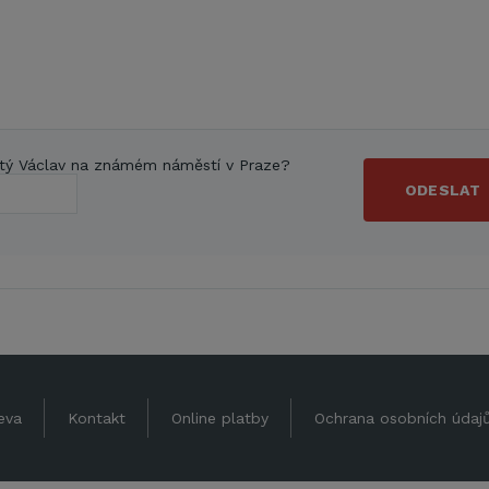
tý Václav na známém náměstí v Praze?
ODESLAT
eva
Kontakt
Online platby
Ochrana osobních údaj