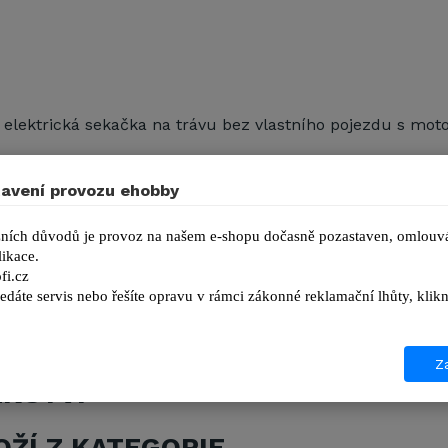
 elektrická sekačka na trávu bez vlastního pojezdu s mo
valitní POLY PRO plast
avení provozu ehobby
astavení výšky sečení (5 poloh)
(přední / zadní): 140 / 180 mm
ních důvodů je provoz na našem e-shopu dočasně pozastaven, omlouvá
ikace.
na 35 l s ukazatelem naplnění
fi.cz
edáte servis nebo řešíte opravu v rámci zákonné reklamační lhůty, kl
Za
ENSTVÍ