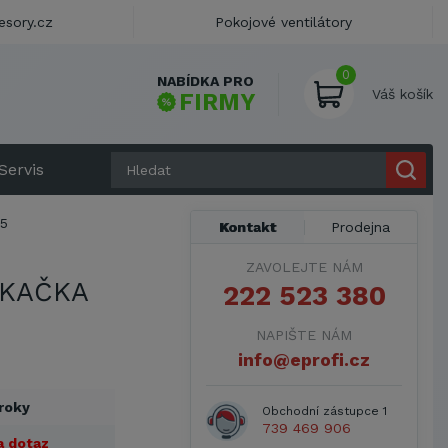
esory.cz
Pokojové ventilátory
0
NABÍDKA PRO
Váš košík
FIRMY
Servis
5
Kontakt
Prodejna
ZAVOLEJTE NÁM
EKAČKA
222 523 380
NAPIŠTE NÁM
info@eprofi.cz
 roky
Obchodní zástupce 1
739 469 906
a dotaz