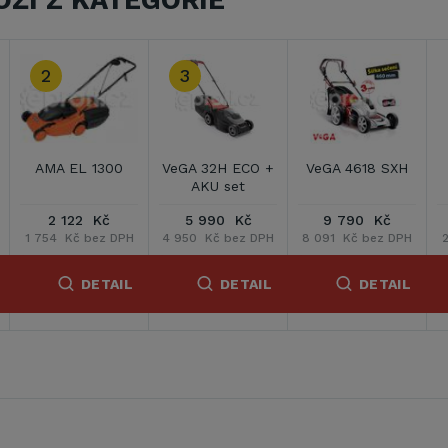
OŽÍ Z KATEGORIE
H
VeGA GT 3403
VeGA GT 4205
VeGA VE24250
3 290 Kč
4 290 Kč
2 590 Kč
H
2 719 Kč bez DPH
3 545 Kč bez DPH
2 140 Kč bez DPH
L
DETAIL
DETAIL
DETAIL