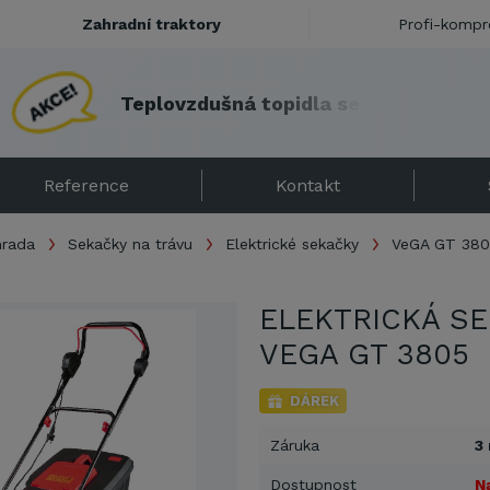
Zahradní traktory
Profi-kompr
T
e
p
l
o
v
z
d
u
š
n
á
t
o
p
i
d
l
a
s
e
s
l
e
v
o
u
!
Reference
Kontakt
hrada
Sekačky na trávu
Elektrické sekačky
VeGA GT 380
ELEKTRICKÁ S
VEGA GT 3805
DÁREK
Záruka
3
Dostupnost
N