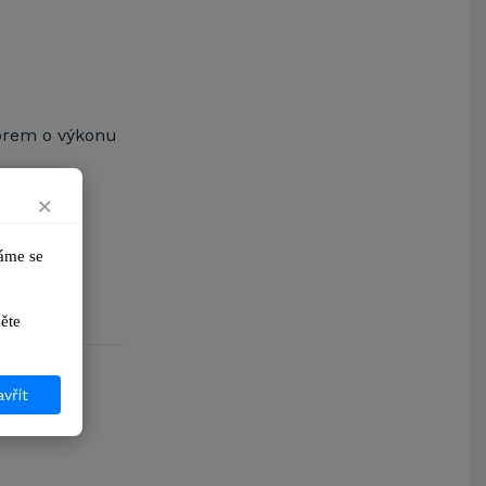
Arcibiskupství pražské
Kostelecké uzeniny a.s.
torem o výkonu
×
me se 
ikněte 
vřít