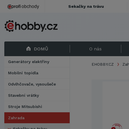
Sekačky na trávu
DOMŮ
O nás
Generátory elektřiny
EHOBBY.CZ
Za
Mobilní topidla
Odvlhčovače, vysoušeče
Stavební vrátky
Stroje Mitsubishi
Zahrada
Sekačky na trávu