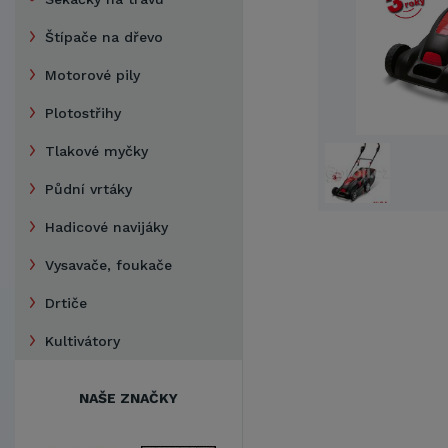
Štípače na dřevo
Motorové pily
Plotostřihy
Tlakové myčky
Půdní vrtáky
Hadicové navijáky
Vysavače, foukače
Drtiče
Kultivátory
NAŠE ZNAČKY