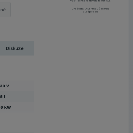
VŠB-Technická univerzita Ostrava
pné
Jihočeská univerzita v Českých
Budějovicích
Metrostav a.s.
UNIVERZITA PARDUBICE
ŠKODA AUTO a.s.
Mendelova univerzita v
Brně,Správa kolejí a menz
Diskuze
Arcibiskupství pražské
Kostelecké uzeniny a.s.
EUROVIA CS, a. s.
Zápodočeská univerzita v Plzni
VŠB-Technická univerzita Ostrava
30 V
Jihočeská univerzita v Českých
Budějovicích
5 l
Metrostav a.s.
,6 kW
UNIVERZITA PARDUBICE
ŠKODA AUTO a.s.
Mendelova univerzita v
Brně,Správa kolejí a menz