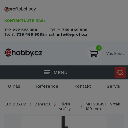
KONTAKTUJTE NÁS:
Tel:
222 523 380
Tel 2:
739 469 906
Tel 3:
739 469 908
E-mail:
info@eprofi.cz
0
Váš košík
MENU
O nás
Reference
Kontakt
Servis
EHOBBY.CZ
Zahrada
Půdní
MITSUBISHI Vrták
vrtáky
100 mm