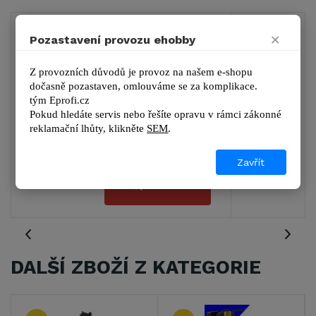
×
1
Pozastavení provozu ehobby
Z provozních důvodů je provoz na našem e-shopu 
dočasně pozastaven, omlouváme se za komplikace.
tým 
Eprofi.cz
MITSUBISHI MG 500
Pokud hledáte servis nebo řešíte opravu v rámci zákonné 
reklamační lhůty, kl
ikněte 
SEM
.
21 163 Kč
17 490 Kč bez DPH
Zavřít
DETAIL
DALŠÍ ZBOŽÍ Z KATEGORIE