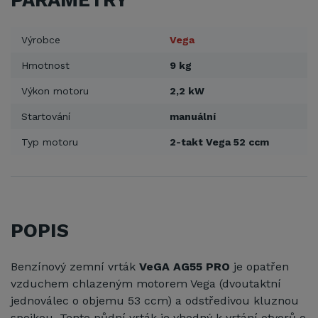
PARAMETRY
Výrobce
Vega
Hmotnost
9 kg
Výkon motoru
2,2 kW
Startování
manuální
Typ motoru
2-takt Vega 52 ccm
POPIS
Benzínový zemní vrták
VeGA AG55 PRO
je opatřen
vzduchem chlazeným motorem Vega (dvoutaktní
jednoválec o objemu 53 ccm) a odstředivou kluznou
spojkou. Tento půdní vrták je vhodný k vrtání otvorů o