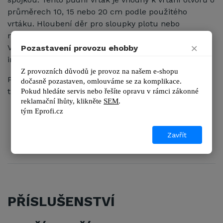
průměrech 10, 15 nebo 20 cm podle použitého
vrtáku. Hloubení děr pro sloupky plotu nebo
například pro sázení stromů je s půdním vrtákem
×
Vega velmi snadné, vrták ma praktickou rukojeť s
Pozastavení provozu ehobby
integrovaným vypínačem a regulací otáček.
Z provozních důvodů je provoz na našem e-shopu 
Půdní vrták
VeGA AG55 PRO
je dodáván spolu se
dočasně pozastaven, omlouváme se za komplikace.
třemi
vrtáky ZDARMA
v základní výbavě:
Pokud hledáte servis nebo řešíte opravu v rámci zákonné 
reklamační lhůty, kl
ikněte 
SEM
.
100 mm
tým 
Eprofi.cz
150 mm
200 mm
Zavřít
PŘÍSLUŠENSTVÍ