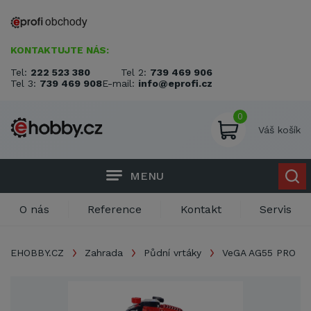
KONTAKTUJTE NÁS:
Tel:
222 523 380
Tel 2:
739 469 906
Tel 3:
739 469 908
E-mail:
info@eprofi.cz
0
Váš košík
MENU
O nás
Reference
Kontakt
Servis
EHOBBY.CZ
Zahrada
Půdní vrtáky
VeGA AG55 PRO