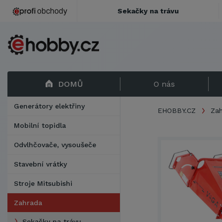
Sekačky na trávu
DOMŮ
O nás
Generátory elektřiny
EHOBBY.CZ
Za
Mobilní topidla
Odvlhčovače, vysoušeče
Stavební vrátky
Stroje Mitsubishi
Zahrada
Sekačky na trávu