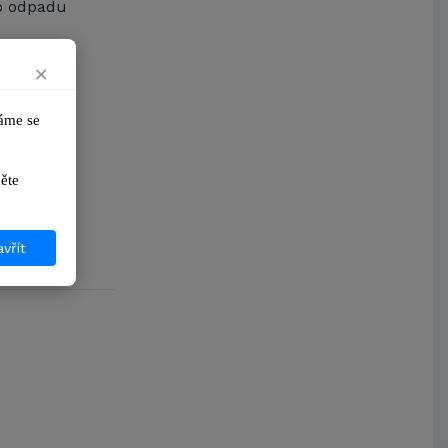
ho odpadu
Arcibiskupství pražské
Kostelecké uzeniny a.s.
×
me se 
ikněte 
vřít