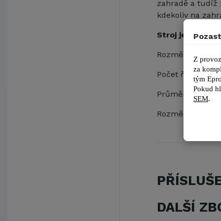
zahradě a tudíž
kdekoliv na zahr
Stroj je vybaven
Pozast
Rozměr násypky
Z provoz
za kompl
Počet řezných n
tým 
Epro
Pokud hl
Průměr turbíny
SEM
.
Rozměr kol
: 4.8
PŘÍSLUŠ
DALŠÍ ZB