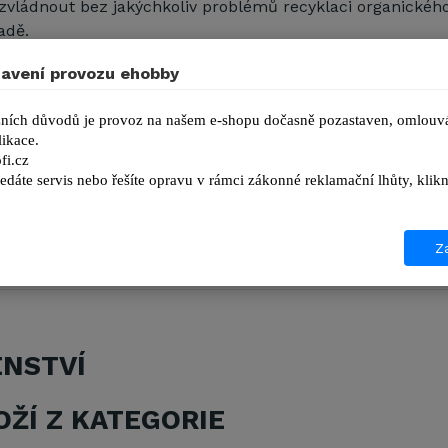
 zvládnout bez jakýchkoliv problémů recyklaci organické
adě.
 připojením na závěs (auto , čtyřkolka atd.)
avení provozu ehobby
: 380 x 440 mm
ních důvodů je provoz na našem e-shopu dočasně pozastaven, omlouvá
ikace.
ožů
: 2x 300 x 55 mm
fi.cz
edáte servis nebo řešíte opravu v rámci zákonné reklamační lhůty, kl
: 240 mm
0-4
Za
ENSTVÍ
OŽÍ Z KATEGORIE