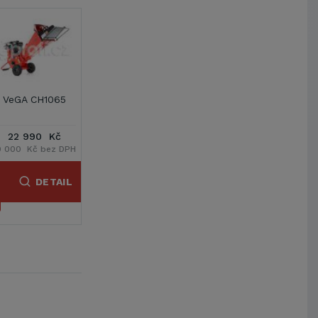
1
2
5
VeGA LSG2812
Lumag RAMBO
Lumag RAMBO
HC10
HC15
4 890 Kč
29 990 Kč
49 990 Kč
DPH
4 041 Kč bez DPH
24 785 Kč bez
41 314 Kč bez DPH
DPH
IL
DETAIL
DETAIL
DETAIL