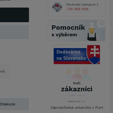
Obchodní zástupce 2
739 469 908
Pomocník
s výběrem
Metrostav a.s.
UNIVERZITA PARDUBICE
pné
ŠKODA AUTO a.s.
Mendelova univerzita v
Naši
Brně,Správa kolejí a menz
zákazníci
Arcibiskupství pražské
Kostelecké uzeniny a.s.
EUROVIA CS, a. s.
Diskuze
Zápodočeská univerzita v Plzni