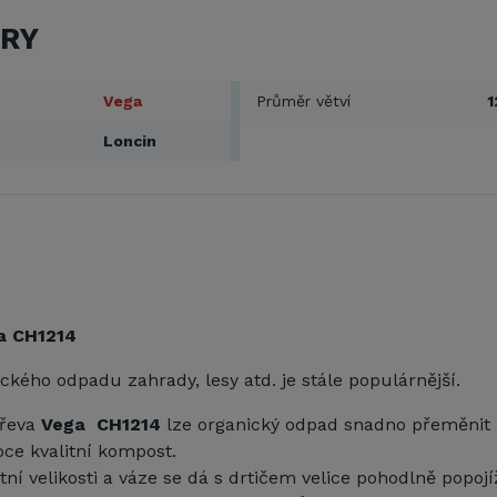
RY
Vega
Průměr větví
Loncin
a CH1214
ckého odpadu zahrady, lesy atd. je stále populárnější.
dřeva
Vega CH1214
lze organický odpad snadno přeměnit 
oce kvalitní kompost.
ní velikosti a váze se dá s drtičem velice pohodlně popoj