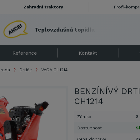
Zahradní traktory
Profi-kompr
T
e
p
l
o
v
z
d
u
š
n
á
t
o
p
i
d
l
a
s
e
s
l
e
v
o
u
!
Reference
Kontakt
hrada
Drtiče
VeGA CH1214
BENZÍNÍVÝ DRT
CH1214
Záruka
2
Dostupnost
S
Cena dopravy
Z