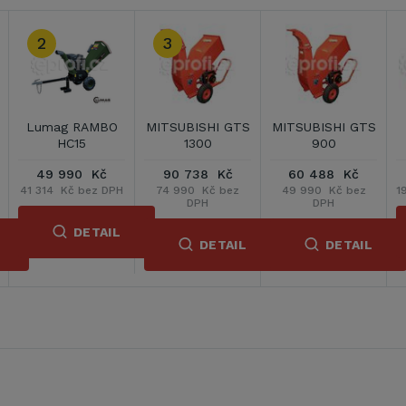
3
RAMBO
MITSUBISHI GTS
MITSUBISHI GTS
VeGA CH106
5
1300
900
 Kč
90 738 Kč
60 488 Kč
22 990 Kč
bez DPH
74 990 Kč bez
49 990 Kč bez
19 000 Kč bez 
DPH
DPH
ETAIL
DETA
DETAIL
DETAIL