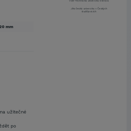
VŠB-Technická univerzita Ostrava
Jihočeská univerzita v Českých
Budějovicích
Metrostav a.s.
120 mm
UNIVERZITA PARDUBICE
ŠKODA AUTO a.s.
Mendelova univerzita v
Brně,Správa kolejí a menz
Arcibiskupství pražské
Kostelecké uzeniny a.s.
EUROVIA CS, a. s.
Zápodočeská univerzita v Plzni
VŠB-Technická univerzita Ostrava
Jihočeská univerzita v Českých
Budějovicích
Metrostav a.s.
UNIVERZITA PARDUBICE
na užitečné
ŠKODA AUTO a.s.
Mendelova univerzita v
Brně,Správa kolejí a menz
íždět po