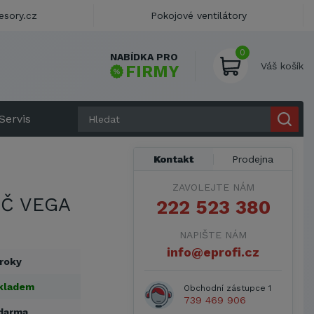
esory.cz
Pokojové ventilátory
0
NABÍDKA PRO
Váš košík
FIRMY
Servis
Kontakt
Prodejna
ZAVOLEJTE NÁM
IČ VEGA
222 523 380
NAPIŠTE NÁM
info@eprofi.cz
 roky
kladem
Obchodní zástupce 1
739 469 906
darma