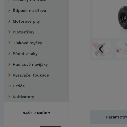
Štípače na dřevo
Motorové pily
Plotostřihy
Tlakové myčky
Půdní vrtáky
Hadicové navijáky
Vysavače, foukače
Drtiče
Kultivátory
NAŠE ZNAČKY
Parametr