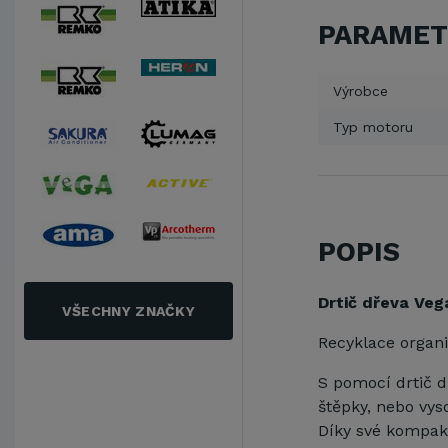
PARAMET
Výrobce
Typ motoru
POPIS
Drtič dřeva Veg
VŠECHNY ZNAČKY
Recyklace organi
S pomocí drtič 
štěpky, nebo vys
Díky své kompakt