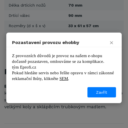
Délka drtících nožů
70 mm
Drtící válec
90 mm
Rozměry (d x š x v)
33 x 61 x 57 cm
Typ motoru
elektrický
×
Pozastavení provozu ehobby
Z provozních důvodů je provoz na našem e-shopu 
dočasně pozastaven, omlouváme se za komplikace.
tým 
Eprofi.cz
POPIS
Pokud hledáte servis nebo řešíte opravu v rámci zákonné 
reklamační lhůty, kl
ikněte 
SEM
.
Elektrický válcový drtič VeGA LSG2812
s boxem z
Zavřít
kvalitního plastu je masívní trubkové konstrukce. Pro
snadnou manipulaci a transport je drtič vybaven
velkými koly a sklápěcím trubkovým madlem.