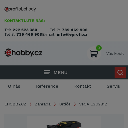
KONTAKTUJTE NÁS:
Tel:
222 523 380
Tel 2:
739 469 906
Tel 3:
739 469 908
E-mail:
info@eprofi.cz
0
Váš košík
MENU
O nás
Reference
Kontakt
Servis
EHOBBY.CZ
Zahrada
Drtiče
VeGA LSG2812