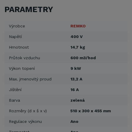
PARAMETRY
Výrobce
REMKO
Napětí
400 V
Hmotnost
14,7 kg
Průtok vzduchu
600 m3/hod
Výkon topení
9 kW
Max. jmenovitý proud
13,2 A
Jištění
16 A
Barva
zelená
Rozměry (d x š x v)
510 x 300 x 455 mm
Regulace výkonu
Ano