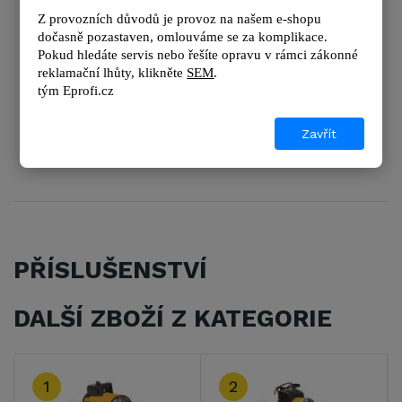
Z provozních důvodů je provoz na našem e-shopu 
dvouplášťové spirále
dočasně pozastaven, omlouváme se za komplikace.
Snadná přemístitelnost
Pokud hledáte servis nebo řešíte opravu v rámci zákonné 
Odolná konstrukce, dvojitý plášť z pozinkované
reklamační lhůty, kl
ikněte 
SEM
.
oceli
tým 
Eprofi.cz
Robustní, bezpečný, spolehlivý, přenosný
elektrický automat.
Zavřít
Provedení lak nebo INOX
PŘÍSLUŠENSTVÍ
DALŠÍ ZBOŽÍ Z KATEGORIE
1
2