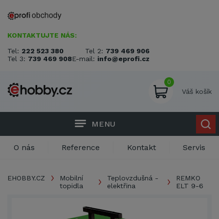
KONTAKTUJTE NÁS:
Tel:
222 523 380
Tel 2:
739 469 906
Tel 3:
739 469 908
E-mail:
info@eprofi.cz
0
Váš košík
MENU
O nás
Reference
Kontakt
Servis
EHOBBY.CZ
Mobilní
Teplovzdušná -
REMKO
topidla
elektřina
ELT 9-6