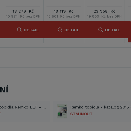
32 452 Kč
8 349 Kč
9 559 Kč
H
26 820 Kč bez
6 900 Kč bez DPH
7 900 Kč bez DPH
DPH
L
DETAIL
DETAIL
DETAIL
NÍ
Elektrická topidla Remko ELT - návod (PDF)
T
STÁHNOUT