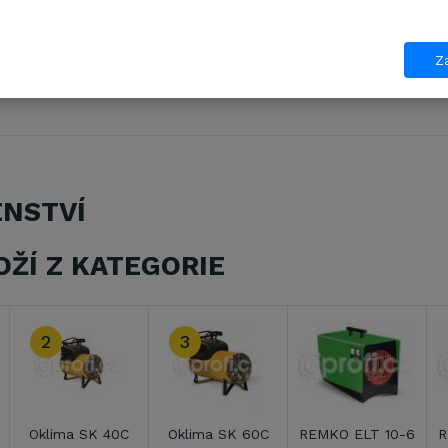
enství:
ná trubice 305 mm
Za
ermostat s kabelem 10 m
ENSTVÍ
OŽÍ Z KATEGORIE
6
REMKO ELT 18-9
REMKO ELT 2-1
REMKO ELT 3-2