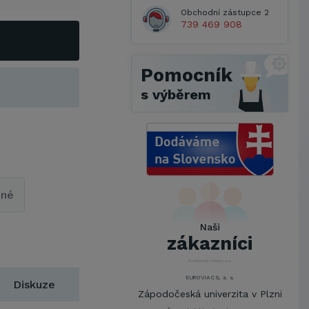
Obchodní zástupce 2
739 469 908
Pomocník
s výběrem
Metrostav a.s.
UNIVERZITA PARDUBICE
pné
ŠKODA AUTO a.s.
Mendelova univerzita v
Naši
Brně,Správa kolejí a menz
zákazníci
Arcibiskupství pražské
Kostelecké uzeniny a.s.
EUROVIA CS, a. s.
Diskuze
Zápodočeská univerzita v Plzni