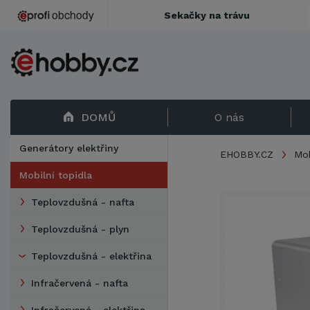
Sekačky na trávu
DOMŮ
O nás
Generátory elektřiny
EHOBBY.CZ
Mob
Mobilní topidla
Teplovzdušná - nafta
Teplovzdušná - plyn
Teplovzdušná - elektřina
Infračervená - nafta