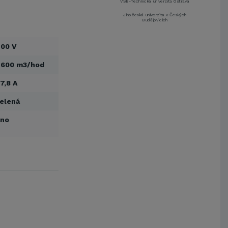
VŠB-Technická univerzita Ostrava
Jihočeská univerzita v Českých
Budějovicích
Metrostav a.s.
00 V
UNIVERZITA PARDUBICE
ŠKODA AUTO a.s.
 600 m3/hod
Mendelova univerzita v
Brně,Správa kolejí a menz
7,8 A
Arcibiskupství pražské
elená
Kostelecké uzeniny a.s.
EUROVIA CS, a. s.
Ano
Zápodočeská univerzita v Plzni
VŠB-Technická univerzita Ostrava
Jihočeská univerzita v Českých
Budějovicích
Metrostav a.s.
UNIVERZITA PARDUBICE
ŠKODA AUTO a.s.
Mendelova univerzita v
Brně,Správa kolejí a menz