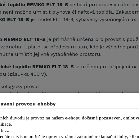
cké topidlo REMKO ELT 18-S
se hodí pro profesionální na
 není možné umístít plynová či naftová topidla. Základe
KO ELT 18-S
je model ELT 18-9, vybavený výkonnějším axi
la
REMKO ELT 18-S
je primárně určena pro provoz s použ
vzduchu. Uplatní se především tam, kde je výhodné použí
 nutné umístit jej vně vytápěného prostoru.
rické topidlo REMKO ELT 18-S
je určeno pro připojení na
du (zásuvka 400 V).
kologický provoz
tnost přímotopu díky nerezové, dvouplášťové spirále
ipojení pokojového termostatu
avení provozu ehobby
místitelnost
a teplovzdušné hadice
ních důvodů je provoz na našem e-shopu dočasně pozastaven, omlouvá
trukce, dvojitý plášť z pozinkované oceli
ikace.
fi.cz
lak nebo INOX
edáte servis nebo řešíte opravu v rámci zákonné reklamační lhůty, kl