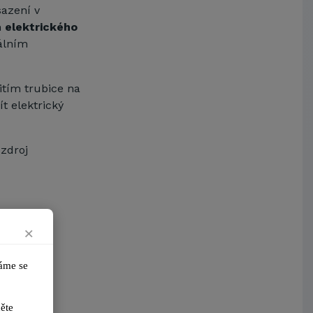
Arcibiskupství pražské
sazení v
Kostelecké uzeniny a.s.
m
elektrického
álním
itím trubice na
t elektrický
 zdroj
×
me se 
ikněte 