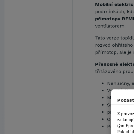
Mobilní elektri
podmínkách, kde
přímotopu REM
ventilátorem.
Tato verze topid
rozvod ohřátého 
přímotop, ale je
Přenosné elekt
třífázového prou
Nehlučný, e
Vysoká živo
Možnost př
Pozast
Snadná pře
připojení n
Z provoz
Odolná kons
za kompl
tým 
Epro
Provedení 
Pokud hl