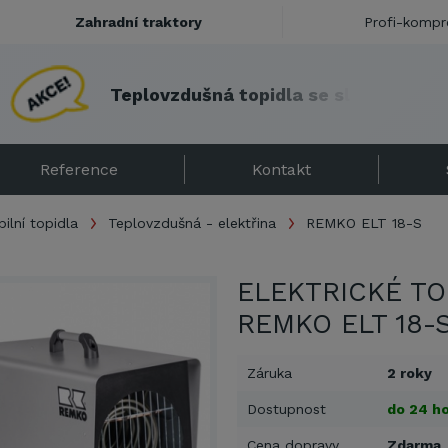
Zahradní traktory
Profi-kompr
T
e
p
l
o
v
z
d
u
š
n
á
t
o
p
i
d
l
a
s
e
s
l
e
v
o
u
!
Reference
Kontakt
ilní topidla
Teplovzdušná - elektřina
REMKO ELT 18-S
ELEKTRICKÉ TO
REMKO ELT 18-
Záruka
2 roky
Dostupnost
do 24 ho
Cena dopravy
Zdarma