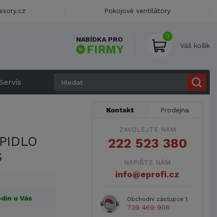
esory.cz
Pokojové ventilátory
0
NABÍDKA PRO
Váš košík
FIRMY
Servis
Kontakt
Prodejna
ZAVOLEJTE NÁM
PIDLO
222 523 380
S
NAPIŠTE NÁM
info@eprofi.cz
din u Vás
Obchodní zástupce 1
739 469 906