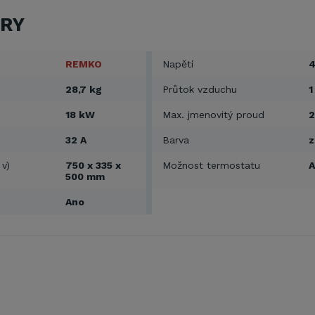
RY
REMKO
Napětí
4
28,7 kg
Průtok vzduchu
1
18 kW
Max. jmenovitý proud
2
32 A
Barva
z
 v)
750 x 335 x
Možnost termostatu
500 mm
Ano