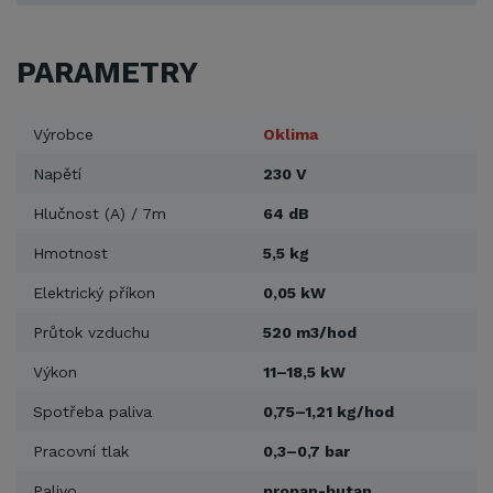
PARAMETRY
Výrobce
Oklima
Napětí
230 V
Hlučnost (A) / 7m
64 dB
Hmotnost
5,5 kg
Elektrický příkon
0,05 kW
Průtok vzduchu
520 m3/hod
Výkon
11–18,5 kW
Spotřeba paliva
0,75–1,21 kg/hod
Pracovní tlak
0,3–0,7 bar
Palivo
propan-butan