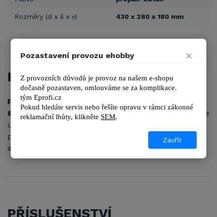
Rozměry (d x š x v)
430 x 280 x 180 mm
×
Pozastavení provozu ehobby
POPIS
Z provozních důvodů je provoz na našem e-shopu 
dočasně pozastaven, omlouváme se za komplikace.
tým 
Eprofi.cz
Plynové topidlo
s robustní konstrukcí
Oklima SG
Pokud hledáte servis nebo řešíte opravu v rámci zákonné 
80M
s plynulou regulací výkonu 11 - 18,5 kW nalezne
reklamační lhůty, kl
ikněte 
SEM
.
uplatnění především na středně velkých stavbách, v
provozních či skladových halách nebo například v
Zavřít
autodílnách.
PŘÍSLUŠENSTVÍ