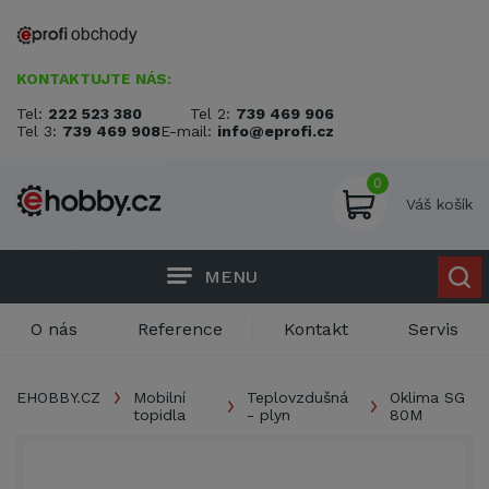
KONTAKTUJTE NÁS:
Tel:
222 523 380
Tel 2:
739 469 906
Tel 3:
739 469 908
E-mail:
info@eprofi.cz
0
Váš košík
MENU
O nás
Reference
Kontakt
Servis
EHOBBY.CZ
Mobilní
Teplovzdušná
Oklima SG
topidla
- plyn
80M