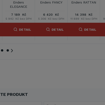
rs
Enders FANCY
Enders RATTAN
Enders SOLI
NCE
 Kč
6 420 Kč
14 398 Kč
11 673 Kč
bez DPH
5 306 Kč bez DPH
11 899 Kč bez DPH
9 647 Kč bez D
ETAIL
DETAIL
DETAIL
DETA
TE PRODUKT