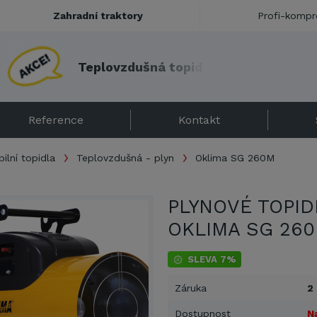
Zahradní traktory
Profi-kompr
T
e
p
l
o
v
z
d
u
š
n
á
t
o
p
i
d
l
a
s
e
s
l
e
v
o
u
!
Reference
Kontakt
ilní topidla
Teplovzdušná - plyn
Oklima SG 260M
PLYNOVÉ TOPID
OKLIMA SG 26
SLEVA 7%
Záruka
2
Dostupnost
N