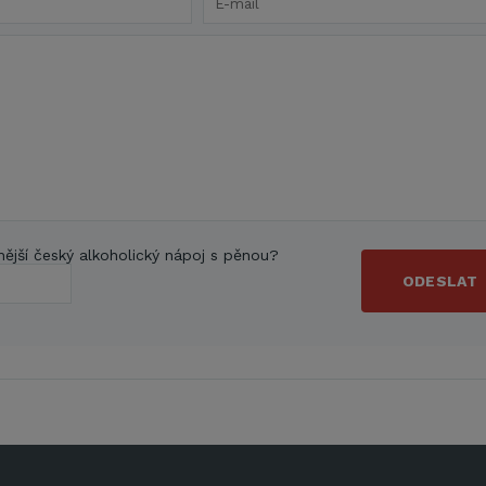
nější český alkoholický nápoj s pěnou?
ODESLAT