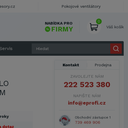
esory.cz
Pokojové ventilátory
0
NABÍDKA PRO
Váš košík
FIRMY
Servis
Kontakt
Prodejna
ZAVOLEJTE NÁM
LO
222 523 380
0M
NAPIŠTE NÁM
info@eprofi.cz
 roky
Obchodní zástupce 1
739 469 906
a dotaz