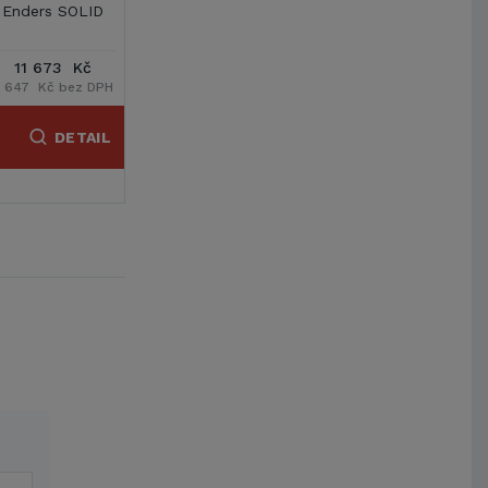
D
Enders VULANO
Enders WOOD
Oklima SG 120M
22 514 Kč
8 475 Kč
11 759 Kč
PH
18 607 Kč bez DPH
7 004 Kč bez DPH
9 719 Kč bez DPH
IL
DETAIL
DETAIL
DETAIL