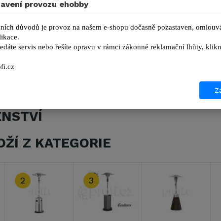
avení provozu ehobby
é topidlo Oklima SG 260M
s manuálním ovládáním, vhod
slových provozů a hal.
ních důvodů je provoz na našem e-shopu dočasně pozastaven, omlouvá
ikace.
 topidlo Oklima SG 260M
je vybaveno tlakovým reguláto
edáte servis nebo řešíte opravu v rámci zákonné reklamační lhůty, kl
řenosné, okamžitě připravené k použití.
fi.cz
Za
ENSTVÍ
OŽÍ Z KATEGORIE
3