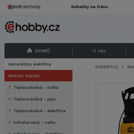
Sekačky na trávu
DOMŮ
O nás
Generátory elektřiny
EHOBBY.CZ
Mob
Mobilní topidla
Teplovzdušná - nafta
Teplovzdušná - plyn
Teplovzdušná - elektřina
Infračervená - nafta