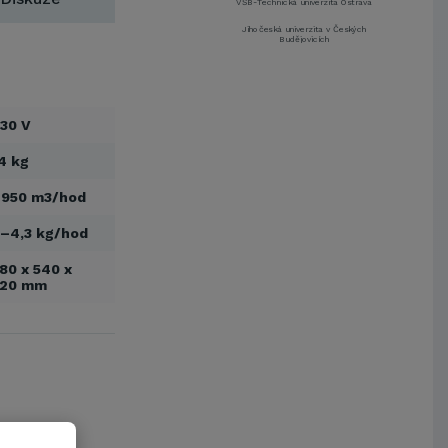
VŠB-Technická univerzita Ostrava
Jihočeská univerzita v Českých
Budějovicích
Metrostav a.s.
UNIVERZITA PARDUBICE
ŠKODA AUTO a.s.
30 V
Mendelova univerzita v
Brně,Správa kolejí a menz
4 kg
Arcibiskupství pražské
 950 m3/hod
Kostelecké uzeniny a.s.
EUROVIA CS, a. s.
–4,3 kg/hod
Zápodočeská univerzita v Plzni
80 x 540 x
VŠB-Technická univerzita Ostrava
320 mm
Jihočeská univerzita v Českých
Budějovicích
Metrostav a.s.
UNIVERZITA PARDUBICE
ŠKODA AUTO a.s.
Mendelova univerzita v
Brně,Správa kolejí a menz