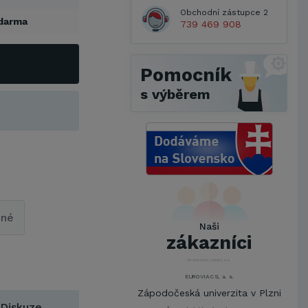
Obchodní zástupce 2
darma
739 469 908
Pomocník
s výběrem
Metrostav a.s.
UNIVERZITA PARDUBICE
ŠKODA AUTO a.s.
pné
Mendelova univerzita v
Naši
Brně,Správa kolejí a menz
zákazníci
Arcibiskupství pražské
Kostelecké uzeniny a.s.
EUROVIA CS, a. s.
Zápodočeská univerzita v Plzni
Diskuze