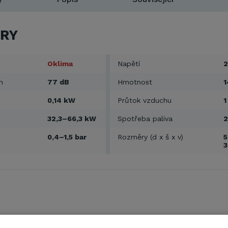
RY
Oklima
Napětí
2
m
77 dB
Hmotnost
1
0,14 kW
Průtok vzduchu
1
32,3–66,3 kW
Spotřeba paliva
2
0,4–1,5 bar
Rozměry (d x š x v)
5