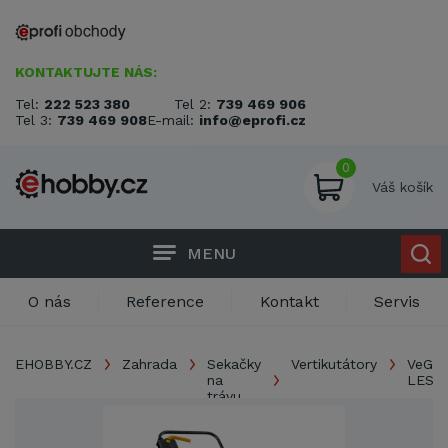
KONTAKTUJTE NÁS:
Tel:
222 523 380
Tel 2:
739 469 906
Tel 3:
739 469 908
E-mail:
info@eprofi.cz
0
Váš košík
MENU
O nás
Reference
Kontakt
Servis
EHOBBY.CZ
Zahrada
Sekačky
Vertikutátory
VeGA
na
LES12
trávu