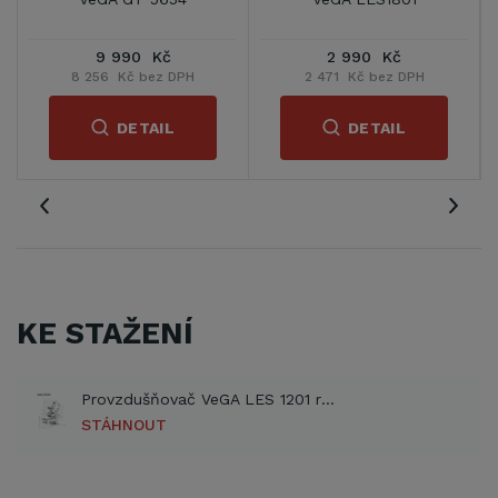
6in1
2 990 Kč
19 108 Kč
DPH
2 471 Kč bez DPH
15 792 Kč bez DPH
DETAIL
DETAIL
KE STAŽENÍ
Provzdušňovač VeGA LES 1201 rozkres dílů (PDF)
STÁHNOUT