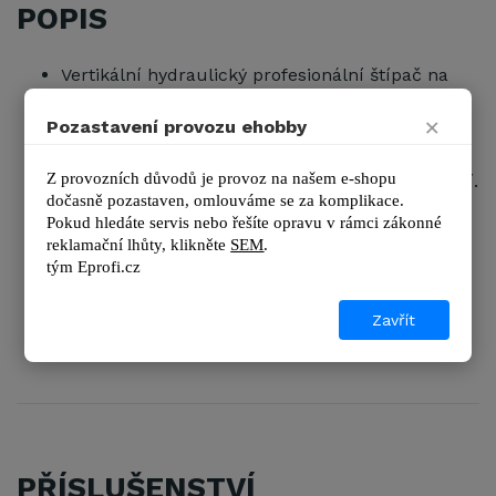
POPIS
Vertikální hydraulický profesionální štípač na
elektromotor a PTO pohon.
×
Pozastavení provozu ehobby
Stabilní rám a robustní štípací klín.
Standardně dvě pracovní rychlosti.
Z provozních důvodů je provoz na našem e-shopu 
Píst lze snížit pro snadný transport a skladování.
dočasně pozastaven, omlouváme se za komplikace.
Ovládání oběma rukama včetně jejich ochrany,
Pokud hledáte servis nebo řešíte opravu v rámci zákonné 
flexibilní držení dřeva.
reklamační lhůty, kl
ikněte 
SEM
.
3bodový závěs kategorie I. a II.
tým 
Eprofi.cz
Velká pojezdová kola pro snadnou manipulaci a
transport.
Zavřít
Možnost přídavného hydraulického navijáku!
PŘÍSLUŠENSTVÍ