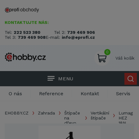
KONTAKTUJTE NÁS:
Tel:
222 523 380
Tel 2:
739 469 906
Tel 3:
739 469 908
E-mail:
info@eprofi.cz
0
Váš košík
MENU
O nás
Reference
Kontakt
Servis
EHOBBY.CZ
Zahrada
Štípače
Vertikální
Lumag
na
štípače
HEZ
dřevo
18N