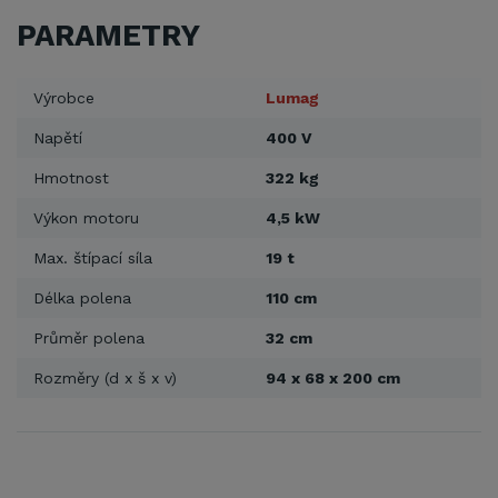
PARAMETRY
Výrobce
Lumag
Napětí
400 V
Hmotnost
322 kg
Výkon motoru
4,5 kW
Max. štípací síla
19 t
Délka polena
110 cm
Průměr polena
32 cm
Rozměry (d x š x v)
94 x 68 x 200 cm