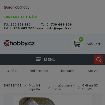
KONTAKTUJTE NÁS:
Tel:
222 523 380
Tel 2:
739 469 906
Tel 3:
739 469 908
E-mail:
info@eprofi.cz
0
Váš košík
MENU
O nás
Reference
Kontakt
Servis
EHOBBY.CZ
Mobilní
Infračervená -
Oklima SX
topidla
nafta
180-1S