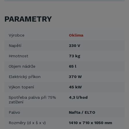
PARAMETRY
Výrobce
Oklima
Napětí
230 V
Hmotnost
73 kg
Objem nádrže
65 l
Elektrický příkon
370 W
Výkon topení
45 kW
Spotřeba paliva při 75%
4,3 l/hod
zatížení
Palivo
Nafta / ELTO
Rozměry (d x š x v)
1410 x 710 x 1050 mm