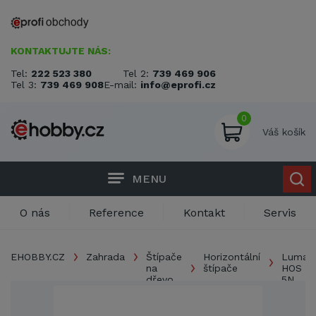
KONTAKTUJTE NÁS:
Tel:
222 523 380
Tel 2:
739 469 906
Tel 3:
739 469 908
E-mail:
info@eprofi.cz
0
Váš košík
MENU
O nás
Reference
Kontakt
Servis
EHOBBY.CZ
Zahrada
Štípače
Horizontální
Lumag
na
štípače
HOS
dřevo
5N