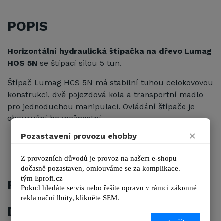
POPIS
Horizontální hydraulická štípačka na dřevo Lumag
HOS 5N
se štípací silou 5 tun.
Štípač Lumag HOS 5N má stabilní tuhou celokovovou
konstrukci, dvě pojezdová kola a transportní madlo
pro jednoduchou manipulaci. Ovládání štípače je
obouruční bezpečnostní.
×
Pozastavení provozu ehobby
Z provozních důvodů je provoz na našem e-shopu 
dočasně pozastaven, omlouváme se za komplikace.
tým 
Eprofi.cz
PŘÍSLUŠENSTVÍ
Pokud hledáte servis nebo řešíte opravu v rámci zákonné 
reklamační lhůty, kl
ikněte 
SEM
.
DALŠÍ ZBOŽÍ Z KATEGORIE