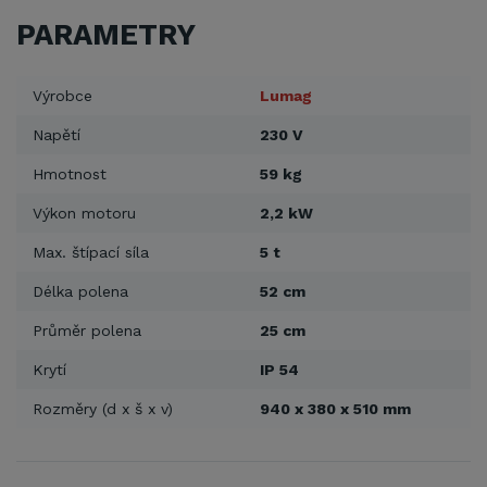
PARAMETRY
Výrobce
Lumag
Napětí
230 V
Hmotnost
59 kg
Výkon motoru
2,2 kW
Max. štípací síla
5 t
Délka polena
52 cm
Průměr polena
25 cm
Krytí
IP 54
Rozměry (d x š x v)
940 x 380 x 510 mm