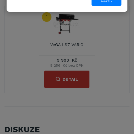
Zavřít
1
VeGA LS7 VARIO
9 990 Kč
8 256 Kč bez DPH
DETAIL
DISKUZE