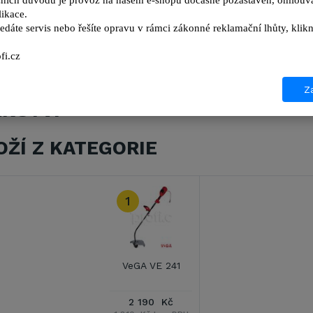
ních důvodů je provoz na našem e-shopu dočasně pozastaven, omlouvá
ikace.
. Pomocí náklopné strunové hlavy lze změnit na ořezávač
edáte servis nebo řešíte opravu v rámci zákonné reklamační lhůty, kl
fi.cz
Za
ENSTVÍ
OŽÍ Z KATEGORIE
1
VeGA VE 241
2 190 Kč