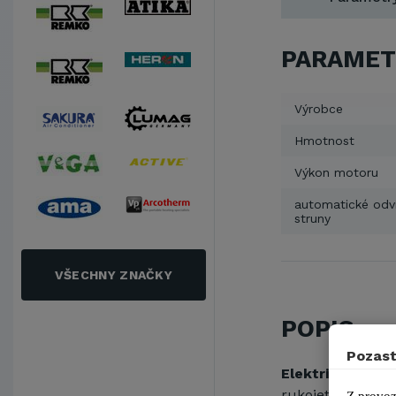
PARAMET
Výrobce
Hmotnost
Výkon motoru
automatické odví
struny
VŠECHNY ZNAČKY
POPIS
Pozast
Elektrický trav
rukojetí. Strun