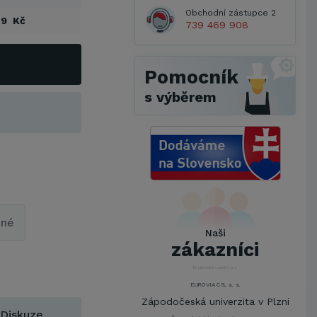
Obchodní zástupce 2
29 Kč
739 469 908
Pomocník
s výběrem
Metrostav a.s.
UNIVERZITA PARDUBICE
ŠKODA AUTO a.s.
pné
Mendelova univerzita v
Naši
Brně,Správa kolejí a menz
zákazníci
Arcibiskupství pražské
Kostelecké uzeniny a.s.
EUROVIA CS, a. s.
Zápodočeská univerzita v Plzni
Diskuze