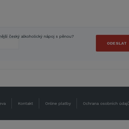
nější český alkoholický nápoj s pěnou?
ODESLAT
eva
Kontakt
Online platby
Ochrana osobních údaj