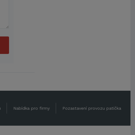
ů
Nabídka pro firmy
Pozastavení provozu patička