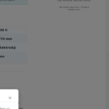
VŠB-Technická univerzita Ostrava
Jihočeská univerzita v Českých
Budějovicích
Metrostav a.s.
UNIVERZITA PARDUBICE
ŠKODA AUTO a.s.
30 V
Mendelova univerzita v
Brně,Správa kolejí a menz
270 mm
Arcibiskupství pražské
lektrický
Kostelecké uzeniny a.s.
EUROVIA CS, a. s.
Ano
Zápodočeská univerzita v Plzni
VŠB-Technická univerzita Ostrava
Jihočeská univerzita v Českých
Budějovicích
Metrostav a.s.
UNIVERZITA PARDUBICE
ŠKODA AUTO a.s.
×
Mendelova univerzita v
tavitelnou
Brně,Správa kolejí a menz
automatickým