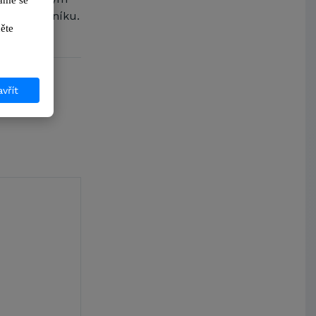
me se 
Arcibiskupství pražské
 hran trávníku.
Kostelecké uzeniny a.s.
ikněte 
vřít