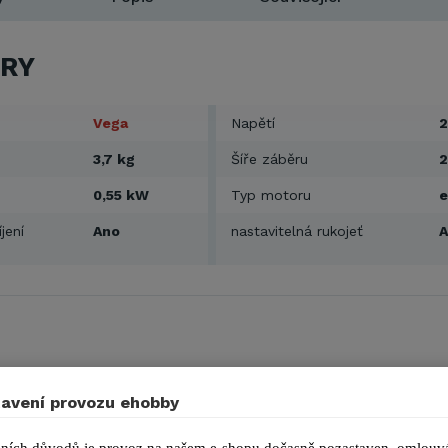
RY
Vega
Napětí
2
3,7 kg
Šíře záběru
0,55 kW
Typ motoru
e
jení
Ano
nastavitelná rukojeť
avení provozu ehobby
ní vyžínač VeGA GT 20056
s teleskopickým madlem a nas
ová sekačka VeGA GT 20056 je vybavena masivní hlavou s 