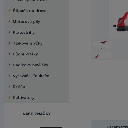
Štípače na dřevo
Motorové pily
Plotostřihy
Tlakové myčky
Půdní vrtáky
Hadicové navijáky
Vysavače, foukače
Drtiče
Kultivátory
NAŠE ZNAČKY
Parametr