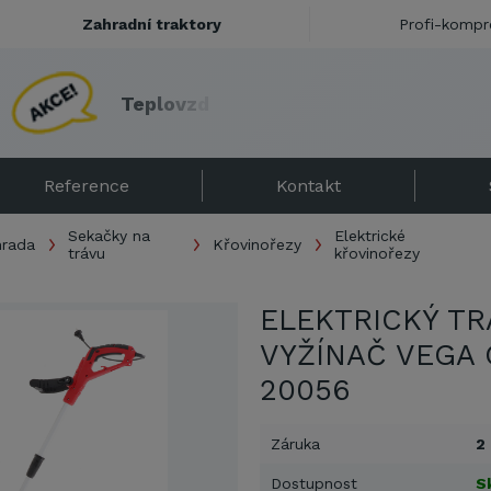
Zahradní traktory
Profi-kompr
T
e
p
l
o
v
z
d
u
š
n
á
t
o
p
i
d
l
a
s
e
s
l
e
v
o
u
Reference
Kontakt
Sekačky na
Elektrické
hrada
Křovinořezy
trávu
křovinořezy
ELEKTRICKÝ TR
VYŽÍNAČ VEGA 
20056
Záruka
2
Dostupnost
S