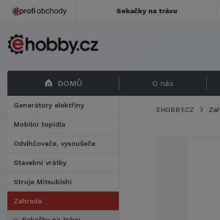
Sekačky na trávu
DOMŮ
O nás
Generátory elektřiny
EHOBBY.CZ
Za
Mobilní topidla
Odvlhčovače, vysoušeče
Stavební vrátky
Stroje Mitsubishi
Zahrada
Sekačky na trávu