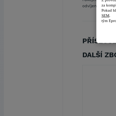
Z provoz
za kompl
odvíjením struny
Pokud hl
SEM
.
tým 
Epro
PŘÍSLUŠ
DALŠÍ ZB