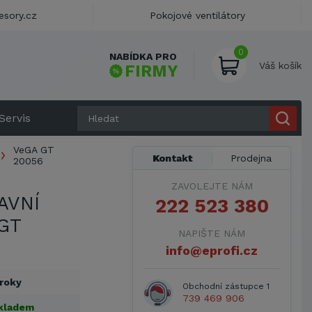
esory.cz
Pokojové ventilátory
0
NABÍDKA PRO
Váš košík
FIRMY
Servis
VeGA GT
Kontakt
Prodejna
20056
ZAVOLEJTE NÁM
AVNÍ
222 523 380
GT
NAPIŠTE NÁM
info@eprofi.cz
 roky
Obchodní zástupce 1
739 469 906
kladem