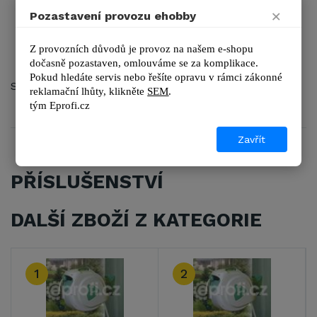
až o 360 st. je otočný při montáži na zemi
×
Pozastavení provozu ehobby
dodání ve smontovaném stavu
lehká a snadná ovladatelnost
Z provozních důvodů je provoz na našem e-shopu 
odolná a zároveň velice pohodlná rukojeť
dočasně pozastaven, omlouváme se za komplikace.
Pokud hledáte servis nebo řešíte opravu v rámci zákonné 
Součástí balení je postřikovací pistole
reklamační lhůty, kl
ikněte 
SEM
.
tým 
Eprofi.cz
Zavřít
PŘÍSLUŠENSTVÍ
DALŠÍ ZBOŽÍ Z KATEGORIE
1
2