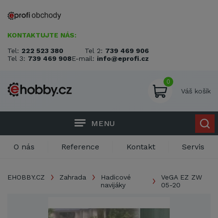
KONTAKTUJTE NÁS:
Tel:
222 523 380
Tel 2:
739 469 906
Tel 3:
739 469 908
E-mail:
info@eprofi.cz
0
Váš košík
MENU
O nás
Reference
Kontakt
Servis
EHOBBY.CZ
Zahrada
Hadicové
VeGA EZ ZW
navijáky
05-20