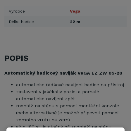
Výrobce
Vega
Délka hadice
22 m
POPIS
Automatický hadicový naviják VeGA EZ ZW 05-20
automatické řádkové navíjení hadice na přístroj
zastavení v jakékoliv pozici a pomalé
automatické navíjení zpět
montáž na stěnu s pomocí montážní konzole
(nebo alternativně je možné připevnit pomocí
zemního vrutu na zem)
až o 180 st. je otočný při montáži na stěnu